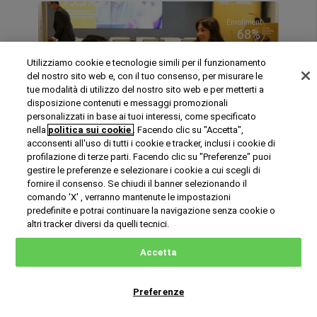
Managers"
, Parteciperai ad un laboratorio
pratico di 9 ore, dove valuterai le dinamiche
Enrollment
del mercato, la concorrenza e le preferenze
68%
dei clienti insieme ai manager di Pfizer.
Utilizziamo cookie e tecnologie simili per il funzionamento
Content Highlights:
Panoramica del
del nostro sito web e, con il tuo consenso, per misurare le
settore sanitario e farmaceutico a livello
tue modalità di utilizzo del nostro sito web e per metterti a
globale, gestione strategica e governance
disposizione contenuti e messaggi promozionali
del settore sanitario e farmaceutico:
personalizzati in base ai tuoi interessi, come specificato
considerazioni di carattere politico e
nella
politica sui cookie
. Facendo clic su "Accetta",
International Online
giuridico. Digitalizzazione ed Innovazione,
acconsenti all'uso di tutti i cookie e tracker, inclusi i cookie di
Inglese
Online
profilazione di terze parti. Facendo clic su "Preferenze" puoi
tendenze attuali e future nella gestione
Ottobre 2026
28 anni d'età media
gestire le preferenze e selezionare i cookie a cui scegli di
della salute. Etica aziendale e CSR nella
fornire il consenso. Se chiudi il banner selezionando il
gestione del settore farmaceutico e
International Master Online in Sustainability
comando 'X' , verranno mantenute le impostazioni
sanitario.
and Circular Bioeconomy Management
predefinite e potrai continuare la navigazione senza cookie o
Business in action:
Partecipazione a un
altri tracker diversi da quelli tecnici.
Business Practice Lab con
ENLIVE.
processo simulato di sviluppo di un
Accetta
farmaco in cui gli studenti attraversano
Sviluppa un progetto e una
strategia
varie fasi come la ricerca preclinica, gli studi
ambientale
per poter accedere ai fondi EU.
clinici, l'approvazione normativa e la
Aggiungi valore al tuo curriculum
Preferenze
Richiedi informazioni
commercializzazione.
partecipando al
Bootcamp
su International