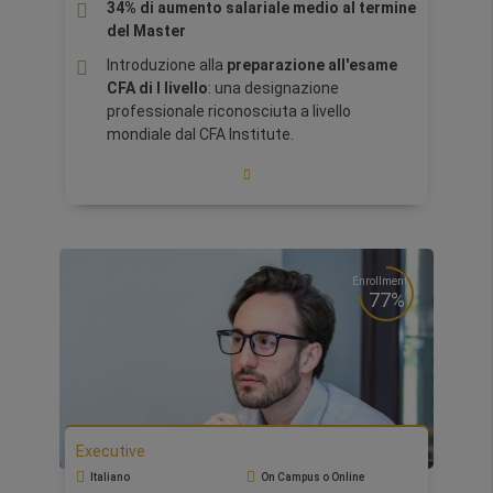
(European Foundation for Management
34% di aumento salariale medio al termine
Development).
del Master
Introduzione alla
preparazione all'esame
CFA di I livello
: una designazione
professionale riconosciuta a livello
mondiale dal CFA Institute.
Practice Oriented:
Gli studenti oltre
applicheranno i modelli di Financial Modeling
e parteciperanno ad un Business Valuation
Game, in cui eseguiranno una valutazione
finanziaria completa di un'azienda reale
Enrollment
Opportunità e networking
con le principali
77%
realtà finanziarie, tra cui:
Intesa San Paolo,
Unicredit e BNL
.
Eccellere nell'ambito finanziario,
anticipare
le tendenze e sviluppare competenze
avanzate in finanza, mercati finanziari e
banking.
Executive
International Bootcamp
in Sillicon Valley,
Italiano
On Campus o Online