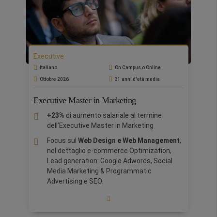
complessità richieste per guidare alcune
delle più importanti aziende e
organizzazioni.
Business Practice Lab con
IBM
Executive
Bootcamp internazionali in una delle
scuole partner:
Silicon Valley, Parigi, Roma,
Italiano
On Campus o Online
Barcellona, Londra, Cina, Nigeria, Qatar,
Ottobre 2026
31 anni d'età media
Porto, Dublino, India, Perù, Grand Tour Italia
e Toscana. Un'esperienza coinvolgente e
Executive Master in Marketing
stimolante, incentrata sulle problematiche
+23%
di aumento salariale al termine
del mondo degli affari
dell’Executive Master in Marketing
Personalizza il tuo MBA in base alle tue
Focus sul
Web Design e Web Management
,
ambizioni e ai tuoi obiettivi professionali.
nel dettaglio e-commerce Optimization,
Scegliete 1 specializzazione MBA su 3: Big Data
Lead generation: Google Adwords, Social
e Automazione, Marketing o Finanza
Media Marketing & Programmatic
Advertising e SEO.
87.5%
degli studenti hanno accresciuto la
propria posizione lavorativa dopo il master.