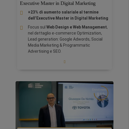
connessioni e supporto per lanciare nuove
Executive Master in Digital Marketing
iniziative imprenditoriali.
+23% di aumento salariale al termine
Durante il programma acquisirai competenze
dell’Executive Master in Digital Marketing
avanzate nelle tecnologie e tecniche
Focus sul
Web Design e Web Management
,
dell’intelligenza artificiale, applicabili a settori
nel dettaglio e-commerce Optimization,
come marketing, finanza e operations,
Lead generation: Google Adwords, Social
migliorando i processi aziendali e il processo
Media Marketing & Programmatic
decisionale.
Advertising e SEO.
87.5% degli studenti hanno accresciuto la
propria posizione lavorativa dopo il master.
Coaching Individuale Virtuale esclusivo
per gli studenti Executive:
raggiungi i tuoi
obiettivi e aumenta la fiducia in te stesso
Enrollment
attraverso un percorso con un coach
81%
qualificato ed esperto.
International Bootcamp
in Silicon Valley,
Barcellona, Roma, Parigi, Lagos, Londra,
Cina, Doha, Grand Italy o Toscana:
un'esperienza stimolante interamente