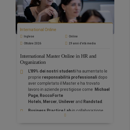
carriera:
Aumento di stipendio del
34%
-
Progetta il tuo profilo professionale.
Business Practice Lab con Oracle:
Acquisisci esperienza pratica
International Online
implementando le basi di progetti specifici
Inglese
utilizzando metodi avanzati di project
Online
management. ​
Ottobre 2026
29 anni d'età media
The Online Didactic Methodology:
International Master Online in HR and
Aderendo ai più alti standard di metodologia
Organization
didattica forniti dall'EFMD, il Master viene
insegnato attraverso lezioni interattive,
L'89% dei nostri studenti
ha aumentato le
analisi di casi di studio, esercitazioni,
proprie
responsabilità professionali
dopo
discussioni, esercizi di lavoro di gruppo,
aver completato il Master e ha trovato
videoconferenze, analisi di business e
lavoro in aziende prestigiose come
Michael
sessioni di presentazioni degli studenti.
Page
,
Rocco
Forte
Hotels
,
Mercer
,
Unilever
and
Randstad
.
Scopri il tuo potenziale inespresso
e la tua
capacità di assumerti responsabilità e
Business Practice Lab
in collaborazione
promuovere un cambiamento significativo. Il
con
P&G.
programma di master online è la soluzione
Global Experience:
International
perfetta per i partecipanti che desiderano