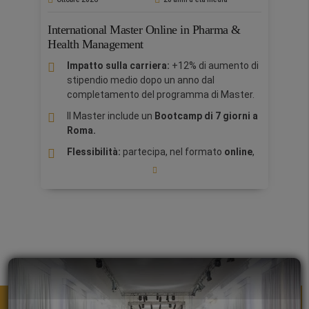
programma mira a fornire agli studenti le
conoscenze, le abilità e le competenze
International Master Online in Pharma &
necessarie per navigare nel complesso e
Health Management​
dinamico panorama globale e tecnologico.
Impatto sulla carriera:
+12% di aumento di
stipendio medio dopo un anno dal
completamento del programma di Master.
Il Master include un
Bootcamp di 7 giorni a
Roma.
Flessibilità:
partecipa, nel formato
online
,
a lezioni online interattive in tempo reale o
registrate.
Practice Lab con Pfizer:
"Meet the
Managers"
, Parteciperai ad un laboratorio
pratico di 9 ore, dove valuterai le dinamiche
del mercato, la concorrenza e le preferenze
dei clienti insieme ai manager di Pfizer.
Content Highlights:
Panoramica del
settore sanitario e farmaceutico a livello