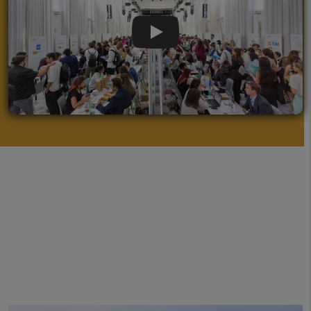
globale, gestione strategica e governance
del settore sanitario e farmaceutico:
considerazioni di carattere politico e
Play Video
giuridico. Digitalizzazione ed Innovazione,
tendenze attuali e future nella gestione
della salute. Etica aziendale e CSR nella
gestione del settore farmaceutico e
sanitario.
Business in action:
Partecipazione a un
processo simulato di sviluppo di un
farmaco in cui gli studenti attraversano
varie fasi come la ricerca preclinica, gli studi
clinici, l'approvazione normativa e la
commercializzazione.
Questo Master fornisce ai partecipanti una
comprensione completa della gestione
dell'industria sanitaria e farmaceutica.
Il
programma mira a fornire agli studenti le
conoscenze, le abilità e le competenze
necessarie per navigare nel complesso e
dinamico panorama globale e tecnologico.