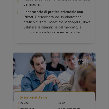
del master.
Laboratorio di pratica aziendale con
Pfizer:
Parteciperai ad un laboratorio
pratico di 9 ore, "Meet the Managers", dove
valuterai le dinamiche del mercato, la
concorrenza e le preferenze dei clienti
insieme ai manager di Pfizer.
Opportunità di networking con partner
premium come
Johnson & Johnson e
Farmindustria
Enrollment
Business in action:
Partecipazione a un
71%
processo simulato di sviluppo di un
farmaco, in cui gli studenti attraversano
varie fasi, tra cui la ricerca preclinica, gli
studi clinici, l'approvazione normativa e la
commercializzazione.
Questo Master fornisce ai partecipanti una
International Online
comprensione completa della gestione
Inglese
Online
dell'industria sanitaria e farmaceutica.
Il
Ottobre 2026
28 anni d'età media