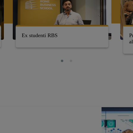
Ex studenti RBS
P
a