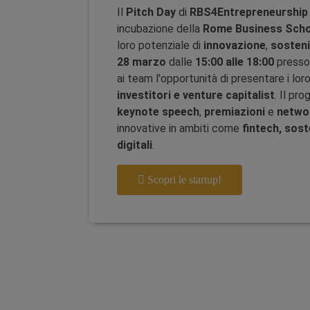
Il
Pitch Day
di
RBS4Entrepreneurship
incubazione della
Rome Business Scho
loro potenziale di
innovazione
,
sosteni
28 marzo
dalle
15:00 alle 18:00
press
ai team l'opportunità di presentare i loro
investitori e venture capitalist
. Il pr
keynote speech
,
premiazioni
e
netwo
innovative in ambiti come
fintech, sost
digitali
.
Scopri le startup!