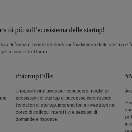
 di più sull’ecosistema delle startup!
ttivo di formare i nostri studenti sui fondamenti delle startup e
ogetto semi-strutturato.
#StartupTalks
#
Un’opportunità unica per conoscere meglio gli
Ave
erne
ecosistemi di startup di successo incontrando
Pa
fondatori di startup, imprenditori e investitori nel
una
corso di colloqui interattivi e sessioni di
pot
domande e risposte.
ins
pro