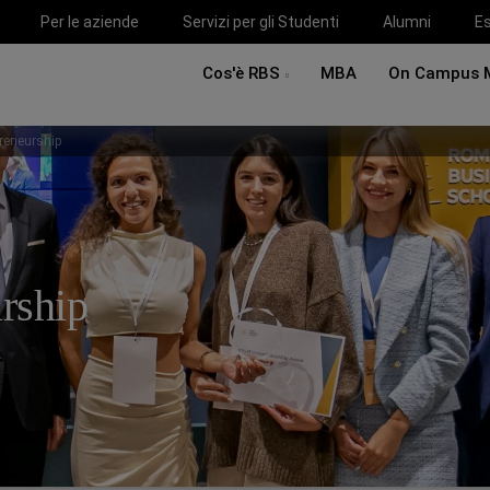
Per le aziende
Servizi per gli Studenti
Alumni
Es
Cos'è RBS
MBA
On Campus 
reneurship
rship