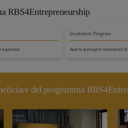
mma RBS4Entrepreneurship
Incubation Program
e a gennaio.
Aperto ai progetti selezionati Si
neficiare del programma RBS4Entre