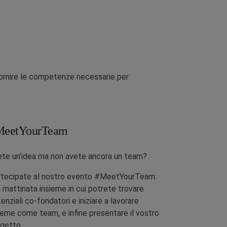
 fornire le competenze necessarie per
MeetYourTeam
te un’idea ma non avete ancora un team?
rtecipate al nostro evento #MeetYourTeam:
 mattinata insieme in cui potrete trovare
enziali co-fondatori e iniziare a lavorare
ieme come team, e infine presentare il vostro
getto.