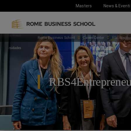
Masters
News & Eventi
Rome Business School
Career Center
RBS4Entrep
RBS4Entrepreneu