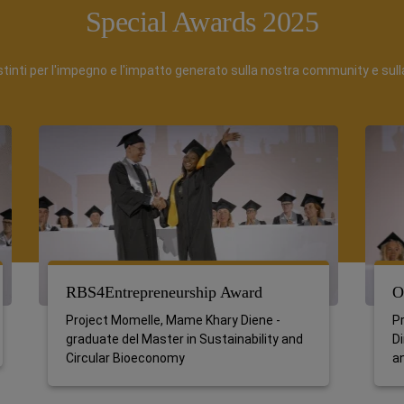
Special Awards 2025
istinti per l'impegno e l'impatto generato sulla nostra community e sulla
RBS4Entrepreneurship Award
O
Project Momelle, Mame Khary Diene -
P
graduate del Master in Sustainability and
Di
Circular Bioeconomy
a