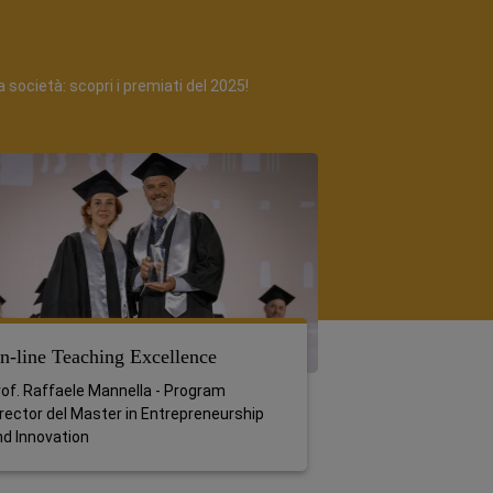
 società: scopri i premiati del 2025!
n-line Teaching Excellence
On Campus T
Award
rof. Raffaele Mannella - Program
rector del Master in Entrepreneurship
Prof. Francesco
nd Innovation
Master in Mark