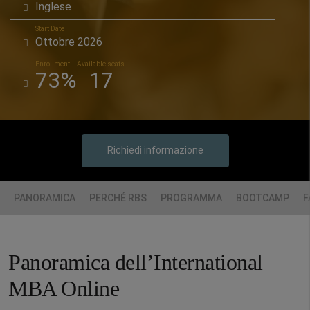
Inglese
Start Date
Ottobre 2026
Enrollment
Available seats
73%
17
Richiedi informazione
PANORAMICA
PERCHÉ RBS
PROGRAMMA
BOOTCAMP
F
Panoramica dell’International
MBA Online