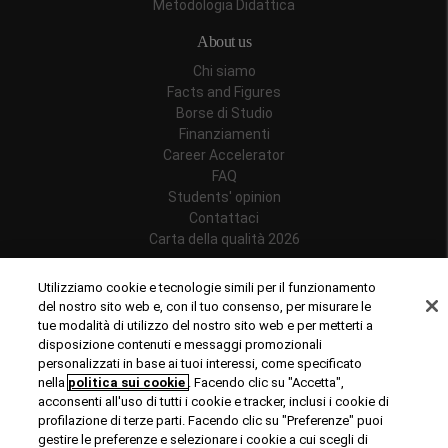
Metodologia Didattica
About us
Chi siamo
Facts and Figures
Borse di Studio
Finanziamenti
Career Accelerator
FAQ
Students' opinion
Contattaci
Carta della qualità 2026
Follow us
Utilizziamo cookie e tecnologie simili per il funzionamento
del nostro sito web e, con il tuo consenso, per misurare le
tue modalità di utilizzo del nostro sito web e per metterti a
disposizione contenuti e messaggi promozionali
personalizzati in base ai tuoi interessi, come specificato
Riconoscimenti
nella
politica sui cookie
. Facendo clic su "Accetta",
acconsenti all'uso di tutti i cookie e tracker, inclusi i cookie di
profilazione di terze parti. Facendo clic su "Preferenze" puoi
gestire le preferenze e selezionare i cookie a cui scegli di