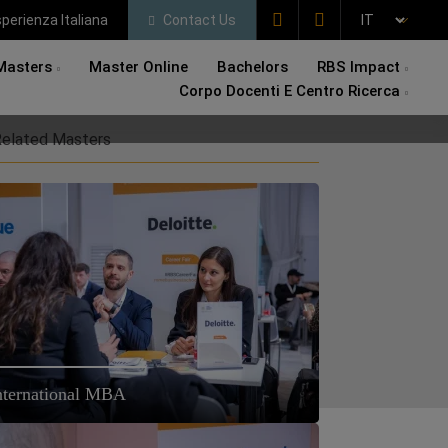
perienza Italiana
Contact Us
Masters
Master Online
Bachelors
RBS Impact
Corpo Docenti E Centro Ricerca
elated Masters
nternational MBA