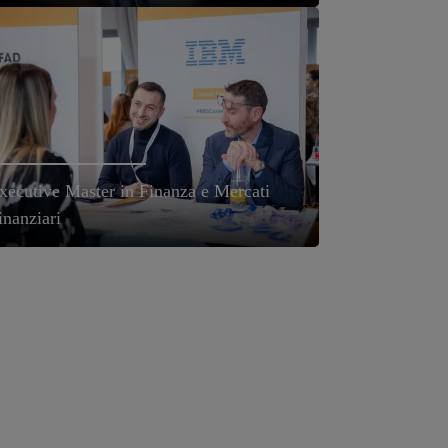
xecutive Master in Finanza e Mercati
inanziari