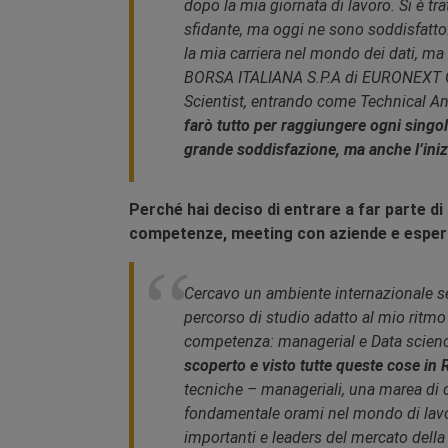
dopo la mia giornata di lavoro. Si è tra
sfidante, ma oggi ne sono soddisfatto.
la mia carriera nel mondo dei dati, ma
BORSA ITALIANA S.P.A di EURONEXT G
Scientist, entrando come Technical An
farò tutto per raggiungere ogni singolo
grande soddisfazione, ma anche l’iniz
Perché hai deciso di entrare a far parte di R
competenze, meeting con aziende e esper
Cercavo un ambiente internazionale se
percorso di studio adatto al mio ritmo 
competenza: managerial e Data science
scoperto e visto tutte queste cose in
tecniche – manageriali, una marea di c
fondamentale orami nel mondo di lavo
importanti e leaders del mercato della t