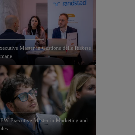
xecutive Master in Gestione delle Risorse
mane
EW Executive Master in Marketing and
ales