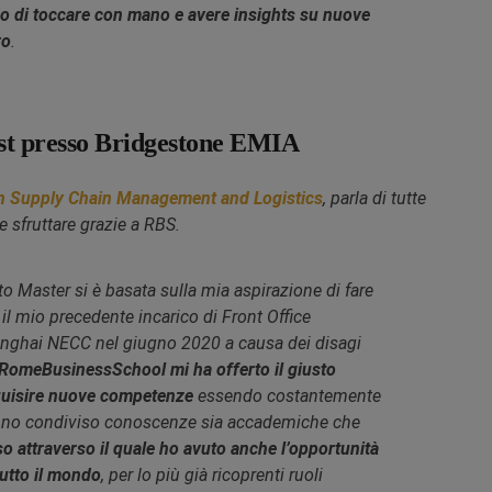
 di toccare con mano e avere insights su nuove
ro
.
list presso Bridgestone EMIA
in Supply Chain Management and Logistics
, parla di tutte
e sfruttare grazie a RBS.
to Master si è basata sulla mia aspirazione di fare
il mio precedente incarico di Front Office
anghai NECC nel giugno 2020 a causa dei disagi
RomeBusinessSchool mi ha offerto il giusto
quisire nuove competenze
essendo costantemente
anno condiviso conoscenze sia accademiche che
so attraverso il quale ho avuto anche l’opportunità
tutto il mondo
, per lo più già ricoprenti ruoli