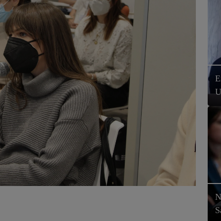
E
U
N
S