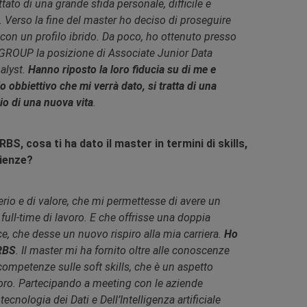
ttato di una grande sfida personale, difficile e
 Verso la fine del master ho deciso di proseguire
 con un profilo ibrido. Da poco, ho ottenuto presso
ROUP la posizione di Associate Junior Data
alyst.
Hanno riposto la loro fiducia su di me e
 obbiettivo che mi verrà dato, si tratta di una
io di una nuova vita
.
BS, cosa ti ha dato il master in termini di skills,
ienze?
rio e di valore, che mi permettesse di avere un
full-time di lavoro. E che offrisse una doppia
, che desse un nuovo rispiro alla mia carriera.
Ho
 RBS
. Il master mi ha fornito oltre alle conoscenze
ompetenze sulle soft skills, che è un aspetto
ro. Partecipando a meeting con le aziende
ecnologia dei Dati e Dell’Intelligenza artificiale