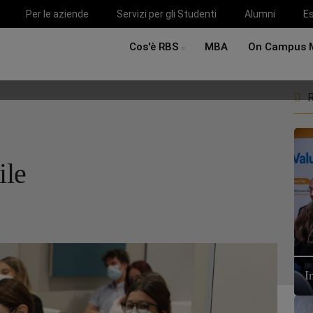
Per le aziende
Servizi per gli Studenti
Alumni
Es
Cos'è RBS
MBA
On Campus 
R
ile
I