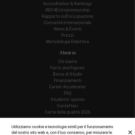
Accreditation & Rankings
RBS4Entrepreneurship
Rapporto sull'occupazione
Comunità Internazionale
News & Eventi
Prezzi
Metodologia Didattica
About us
Chi siamo
Facts and Figures
Borse di Studio
Finanziamenti
Career Accelerator
FAQ
Students' opinion
Contattaci
Carta della qualità 2026
Follow us
Utilizziamo cookie e tecnologie simili per il funzionamento
del nostro sito web e, con il tuo consenso, per misurare le