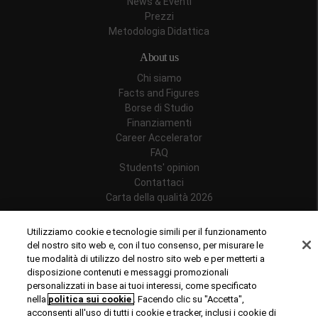
News & Eventi
Prezzi
Metodologia Didattica
About us
Chi siamo
Facts and Figures
Borse di Studio
Finanziamenti
Career Accelerator
FAQ
Students' opinion
Contattaci
Carta della qualità 2026
Follow us
Utilizziamo cookie e tecnologie simili per il funzionamento
del nostro sito web e, con il tuo consenso, per misurare le
tue modalità di utilizzo del nostro sito web e per metterti a
disposizione contenuti e messaggi promozionali
personalizzati in base ai tuoi interessi, come specificato
Riconoscimenti
nella
politica sui cookie
. Facendo clic su "Accetta",
acconsenti all'uso di tutti i cookie e tracker, inclusi i cookie di