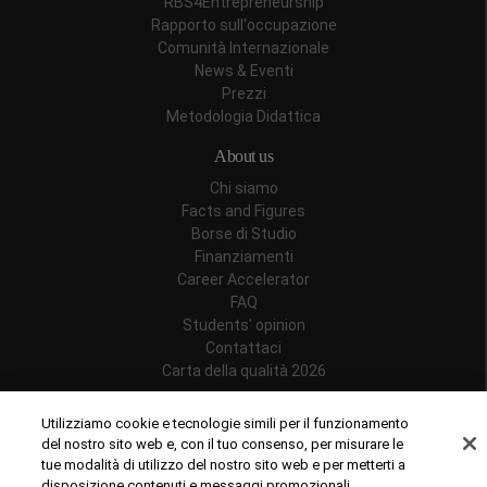
RBS4Entrepreneurship
Rapporto sull'occupazione
Comunità Internazionale
News & Eventi
Prezzi
Metodologia Didattica
About us
Chi siamo
Facts and Figures
Borse di Studio
Finanziamenti
Career Accelerator
FAQ
Students' opinion
Contattaci
Carta della qualità 2026
Follow us
Utilizziamo cookie e tecnologie simili per il funzionamento
del nostro sito web e, con il tuo consenso, per misurare le
tue modalità di utilizzo del nostro sito web e per metterti a
disposizione contenuti e messaggi promozionali