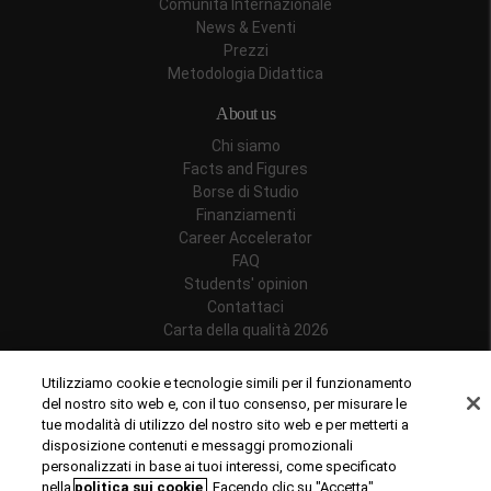
Comunità Internazionale
News & Eventi
Prezzi
Metodologia Didattica
About us
Chi siamo
Facts and Figures
Borse di Studio
Finanziamenti
Career Accelerator
FAQ
Students' opinion
Contattaci
Carta della qualità 2026
Follow us
Utilizziamo cookie e tecnologie simili per il funzionamento
del nostro sito web e, con il tuo consenso, per misurare le
tue modalità di utilizzo del nostro sito web e per metterti a
disposizione contenuti e messaggi promozionali
personalizzati in base ai tuoi interessi, come specificato
Riconoscimenti
nella
politica sui cookie
. Facendo clic su "Accetta",