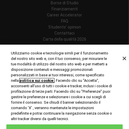
Borse di Studio
Finanziamenti
Career Accelerator
FAQ
Students' opinion
Contattaci
Carta della qualità 2026
Follow us
Utilizziamo cookie e tecnologie simili per il funzionamento
del nostro sito web e, con il tuo consenso, per misurare le
tue modalità di utilizzo del nostro sito web e per metterti a
disposizione contenuti e messaggi promozionali
personalizzati in base ai tuoi interessi, come specificato
Riconoscimenti
nella
politica sui cookie
. Facendo clic su "Accetta",
acconsenti all'uso di tutti i cookie e tracker, inclusi i cookie di
profilazione di terze parti. Facendo clic su "Preferenze" puoi
gestire le preferenze e selezionare i cookie a cui scegli di
fornire il consenso. Se chiudi il banner selezionando il
comando 'X' , verranno mantenute le impostazioni
predefinite e potrai continuare la navigazione senza cookie o
© Copyright 2024 Rome Business School
altri tracker diversi da quelli tecnici.