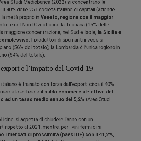
Area Studi Mediobanca (2022) si concentrano le
 il 40% delle 251 società italiane di capitali (aziende
i la metà proprio in
Veneto, regione con il maggior
tro e nel Nord Ovest sono la Toscana (15% delle
 la maggiore concentrazione; nel Sud e Isole,
la Sicilia e
l complessivo.
I produttori di spumanti invece si
 piano (56% del totale); la Lombardia è l’unica regione in
ono (54% del totale).
l’export e l’impatto del Covid-19
no italiano è trainato con forza dall’export: circa il 40%
al mercato estero e
il saldo commerciale attivo del
iuto ad un tasso medio annuo del 5,2%
(Area Studi
icine: si aspetta di chiudere l’anno con un
 rispetto al 2021, mentre, per i vini fermi ci si
o i mercati di prossimità (paesi UE) con il 41,2%,