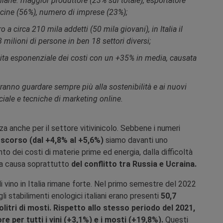
italiane: maggior produttore (23% sul totale), esportatore
icine (56%), numero di imprese (23%);
 a circa 210 mila addetti (50 mila giovani), in Italia il
milioni di persone in ben 18 settori diversi;
escita esponenziale dei costi con un +35% in media, causata
vranno guardare sempre più alla sostenibilità e ai nuovi
ficiale e tecniche di marketing online.
a anche per il settore vitivinicolo. Sebbene i numeri
o scorso (dal +4,8% al +5,6%)
siamo davanti uno
 dei costi di materie prime ed energia, dalla difficoltà
i a causa soprattutto
del conflitto tra Russia e Ucraina.
 vino in Italia rimane forte. Nel primo semestre del 2022
 stabilimenti enologici italiani erano presenti
50,7
ttolitri di mosti. Rispetto allo stesso periodo del 2021,
e per tutti i vini (+3,1%) e i mosti (+19,8%).
Questi