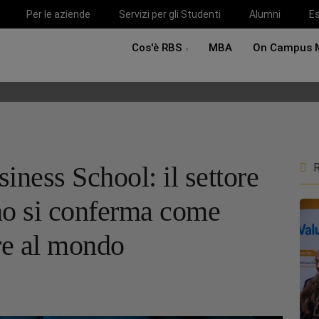
Per le aziende
Servizi per gli Studenti
Alumni
Es
Cos'è RBS
MBA
On Campus 
ness School: il settore
R
ano si conferma come
re al mondo