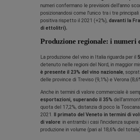
numeri confermano le previsioni dell’anno scors
posizionandosi come l’unico tra i tre principal
positiva rispetto il 2021 (+2%),
davanti la Fra
di ettolitri).
Produzione regionale: i numeri 
La produzione del vino in Italia riguarda per il
5
detenuto nelle regioni del Nord, in maggior mi
è presente il 23% del vino nazionale
, soprat
delle province di Treviso (9,1%) e Verona (8
Anche in termini di valore commerciale è semp
esportazioni, superando il 35%
dell’ammont
quota del 17,2%, distanzia di poco la Toscana
2021.
Il primato del Veneto in termini di v
di valore
: in entrambi i casi l’incidenza supera
produzione in volume (pari al 18,6% del totale)