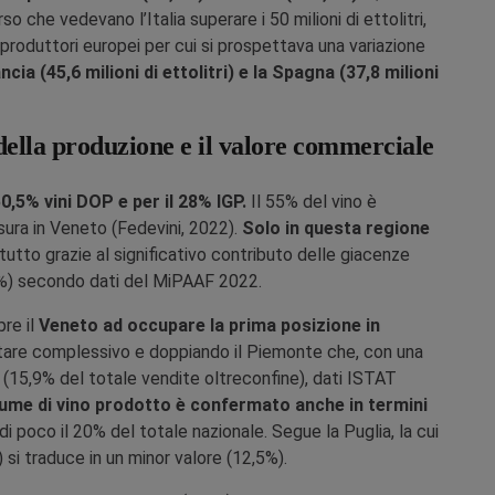
o che vedevano l’Italia superare i 50 milioni di ettolitri,
i produttori europei per cui si prospettava una variazione
ncia (45,6 milioni di ettolitri) e la Spagna (37,8 milioni
della produzione e il valore commerciale
0,5% vini DOP e per il 28% IGP.
Il 55% del vino è
sura in Veneto (Fedevini, 2022).
Solo in questa regione
tutto grazie al significativo contributo delle giacenze
,6%) secondo dati del MiPAAF 2022.
re il
Veneto ad occupare la prima posizione in
are complessivo e doppiando il Piemonte che, con una
 (15,9% del totale vendite oltreconfine), dati ISTAT
olume di vino prodotto è confermato anche in termini
 di poco il 20% del totale nazionale. Segue la Puglia, la cui
 si traduce in un minor valore (12,5%).