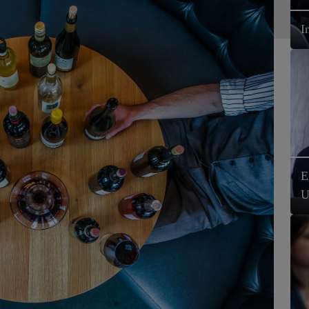
I
E
U