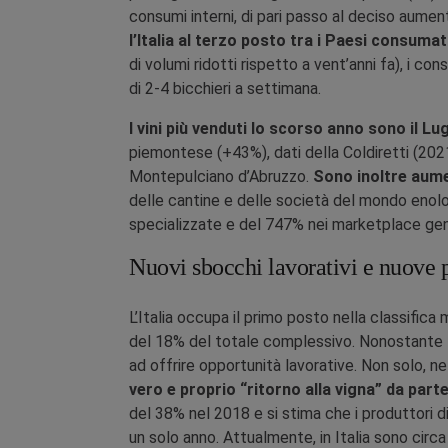
consumi interni, di pari passo al deciso aume
l’Italia al terzo posto tra i Paesi consumat
di volumi ridotti rispetto a vent’anni fa), i c
di 2-4 bicchieri a settimana.
I vini più venduti lo scorso anno sono il L
piemontese (+43%), dati della Coldiretti (2021)
Montepulciano d’Abruzzo.
Sono inoltre aume
delle cantine e delle società del mondo enolo
specializzate e del 747% nei marketplace gene
Nuovi sbocchi lavorativi e nuove p
L’Italia occupa il primo posto nella classifica
del 18% del totale complessivo. Nonostante la c
ad offrire opportunità lavorative. Non solo, ne
vero e proprio “ritorno alla vigna” da part
del 38% nel 2018 e si stima che i produttori di 
un solo anno. Attualmente, in Italia sono circ