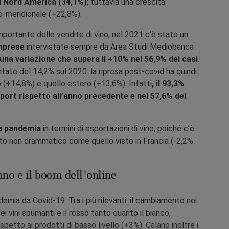
il Nord America (34,1%)
; tuttavia una crescita
o-meridionale (+22,8%).
ortante delle vendite di vino, nel 2021 c’è stato un
imprese
intervistate sempre da Area Studi Mediobanca
na variazione che supera il +10% nel 56,9% dei casi
.
ate del 14,2% sul 2020: la ripresa post-covid ha quindi
o (+14,8%) e quello estero (+13,6%). Infatti
, il 93,3%
xport rispetto all’anno precedente e nel 57,6% dei
la pandemia
in termini di esportazioni di vino, poiché c’è
rto non drammatico come quello visto in Francia (-2,2%
ano e il boom dell’online
demia da Covid-19. Tra i più rilevanti: il cambiamento nei
ei vini spumanti e il rosso tanto quanto il bianco,
ispetto ai prodotti di basso livello (+3%). Calano inoltre i