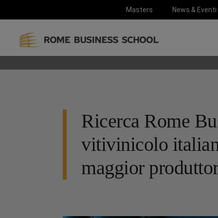
Masters
News & Eventi
Ricerca Rome Busi
vitivinicolo itali
maggior produtto