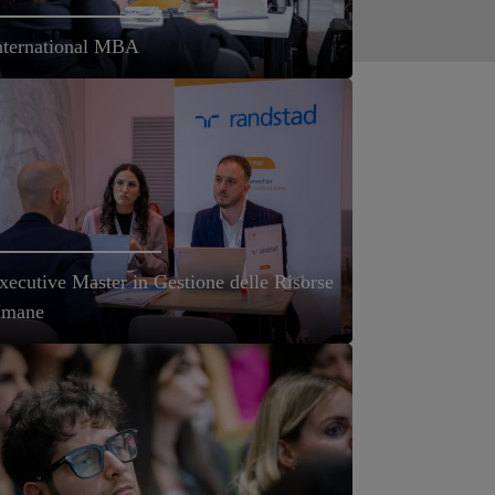
nternational MBA
xecutive Master in Gestione delle Risorse
mane