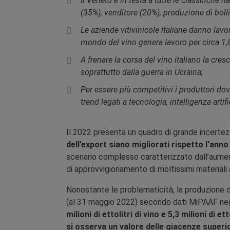
Il Veneto è in testa a tutte le classifiche 
(35%), venditore (20%), produzione di boll
Le aziende vitivinicole italiane danno lavoro
mondo del vino genera lavoro per circa 1,8 
A frenare la corsa del vino italiano la cr
soprattutto dalla guerra in Ucraina;
Per essere più competitivi i produttori do
trend legati a tecnologia, intelligenza arti
Il 2022 presenta un quadro di grande incertezz
dell’export siano migliorati rispetto l’ann
scenario complesso caratterizzato dall’aumento
di approvvigionamento di moltissimi material
Nonostante le problematicità, la produzione di
(al 31 maggio 2022) secondo dati MiPAAF negli
milioni
di ettolitri di vino e 5,3 milioni di e
si osserva un valore delle giacenze superior