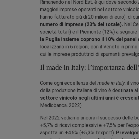
Rimanendo nel Nord Est, è qui dove secondo 
maggiori imprese operanti nel settore vinicolo:
hanno fatturato più di 20 milioni di euro), di cu
numero di imprese (23% del totale).
Nel Cen
società totali) e il Piemonte (12%) a segnare
la Puglia insieme coprono il 10% del pane
localizzano in 6 regioni, con il Veneto in primo
cui le imprese produttrici di spumanti prevalg
Il made in Italy: l’importanza del
Come ogni eccellenza del
made in Italy
, il vi
della produzione italiana di vino è destinata 
settore vinicolo negli ultimi anni è cresc
Mediobanca, 2022).
Nel 2022 vediamo ancora il successo delle boll
+5,7% di ricavi complessivi e +7,5% per l’export
aspetta un +4,6% (+5,3% l’export).
Prevalgon