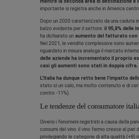
mentre la seconda area di destinazione è 
importante si registra anche in America centr
Dopo un 2020 caratterizzato da una caduta imp
balzo evidente per il settore:
il 95,8% delle 
ha dichiarato un
aumento del fatturato con u
Nel 2021, le vendite complessive sono aument
riguardato in misura analoga il mercato intern
delle aziende ha incrementato il proprio e
casi gli aumenti sono stati in doppia cifra.
L’Italia ha dunque retto bene l’impatto del
stato sì un calo, ma molto contenuto e di ce
contro -11%).
Le tendenze del consumatore itali
Diversi i fenomeni registrati a causa della pan
consumi del vino: il vino fermo cresce al pari d
privilegiando le categorie di alta qualità (+8) r