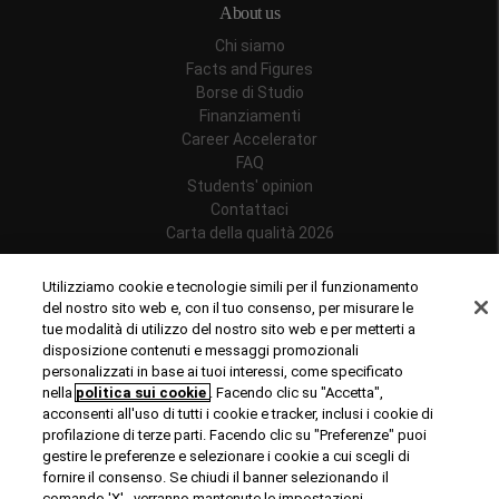
About us
Chi siamo
Facts and Figures
Borse di Studio
Finanziamenti
Career Accelerator
FAQ
Students' opinion
Contattaci
Carta della qualità 2026
Follow us
Utilizziamo cookie e tecnologie simili per il funzionamento
del nostro sito web e, con il tuo consenso, per misurare le
tue modalità di utilizzo del nostro sito web e per metterti a
disposizione contenuti e messaggi promozionali
personalizzati in base ai tuoi interessi, come specificato
Riconoscimenti
nella
politica sui cookie
. Facendo clic su "Accetta",
acconsenti all'uso di tutti i cookie e tracker, inclusi i cookie di
profilazione di terze parti. Facendo clic su "Preferenze" puoi
gestire le preferenze e selezionare i cookie a cui scegli di
fornire il consenso. Se chiudi il banner selezionando il
comando 'X' , verranno mantenute le impostazioni