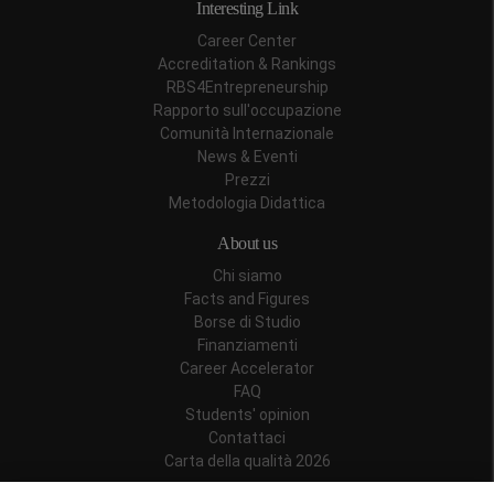
Interesting Link
Career Center
Accreditation & Rankings
RBS4Entrepreneurship
Rapporto sull'occupazione
Comunità Internazionale
News & Eventi
Prezzi
Metodologia Didattica
About us
Chi siamo
Facts and Figures
Borse di Studio
Finanziamenti
Career Accelerator
FAQ
Students' opinion
Contattaci
Carta della qualità 2026