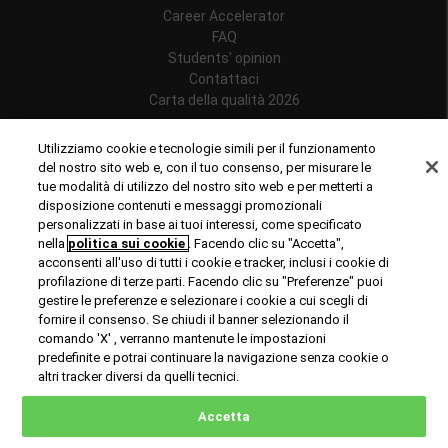
Career Accelerator
FAQ
Students' opinion
Contattaci
Carta della qualità 2026
Follow us
Utilizziamo cookie e tecnologie simili per il funzionamento
del nostro sito web e, con il tuo consenso, per misurare le
tue modalità di utilizzo del nostro sito web e per metterti a
disposizione contenuti e messaggi promozionali
personalizzati in base ai tuoi interessi, come specificato
Riconoscimenti
nella
politica sui cookie
. Facendo clic su "Accetta",
acconsenti all'uso di tutti i cookie e tracker, inclusi i cookie di
profilazione di terze parti. Facendo clic su "Preferenze" puoi
gestire le preferenze e selezionare i cookie a cui scegli di
fornire il consenso. Se chiudi il banner selezionando il
comando 'X' , verranno mantenute le impostazioni
predefinite e potrai continuare la navigazione senza cookie o
© Copyright 2024 Rome Business School
altri tracker diversi da quelli tecnici.
Office of Good Practice
Privacy Policy
Cookies Policy
Accetta