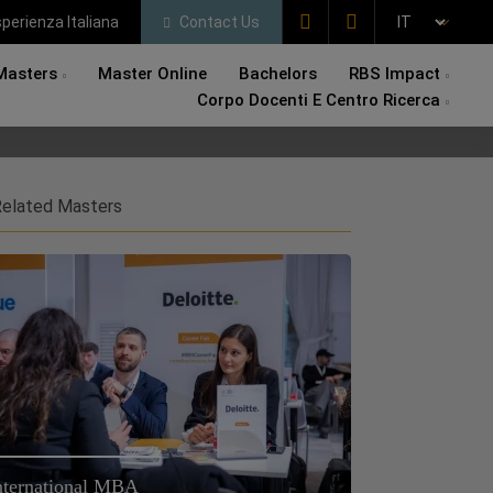
perienza Italiana
Contact Us
Masters
Master Online
Bachelors
RBS Impact
Corpo Docenti E Centro Ricerca
elated Masters
nternational MBA