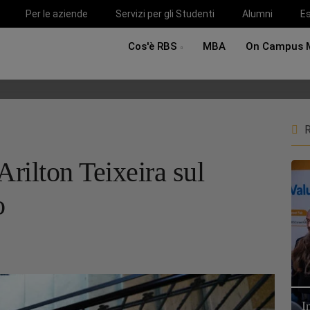
Per le aziende
Servizi per gli Studenti
Alumni
Es
Cos'è RBS
MBA
On Campus 
R
Arilton Teixeira sul
o
I