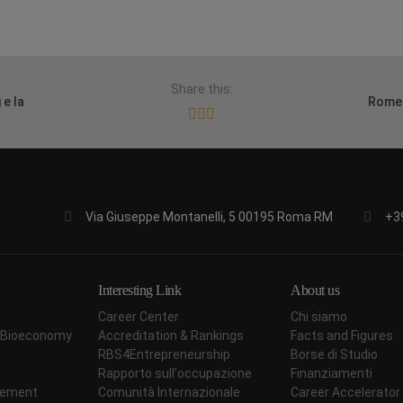
Share this:
 e la
Rome 
Via Giuseppe Montanelli, 5 00195 Roma RM
+3
Interesting Link
About us
Career Center
Chi siamo
ar Bioeconomy
Accreditation & Rankings
Facts and Figures
RBS4Entrepreneurship
Borse di Studio
Rapporto sull'occupazione
Finanziamenti
agement
Comunità Internazionale
Career Accelerator