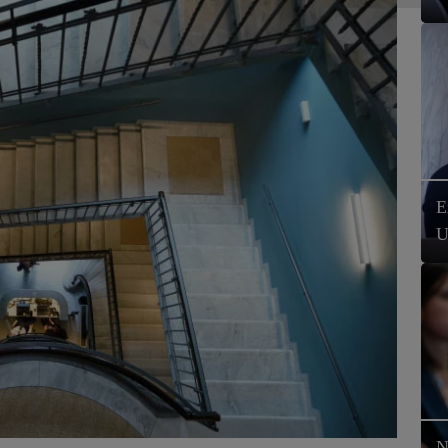
E
U
N