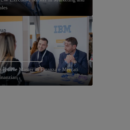
ales
xecutive Master in Finanza e Mercati
inanziari