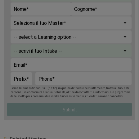
Rome Business School S.r.l. ("RBS"), in qualità di titolare del trattamento, tratterà i tuoi dati
personali in conformità alla tua richiesta, al fine di contattarti e informarti sul programma
da te scelto per i prossimi due intake. Successivamente, i tuoi dati saranno cancellati.
Potrai esercitare i diritti di accesso, cancellazione, rettifica, opposizione, limitazione e
portabilità, scrivendo per posta a Rome Business School, Via Giuseppe Montanelli 5, 00195,
Roma, oppure via email a
gdpr@romebusinessschool.com
. Ti informiamo inoltre che hai il
diritto di presentare reclamo in qualsiasi momento all’Autorità Garante per la Protezione
dei Dati Personali. Per maggiori informazioni, consulta la nostra
Informativa sulla Privacy
.