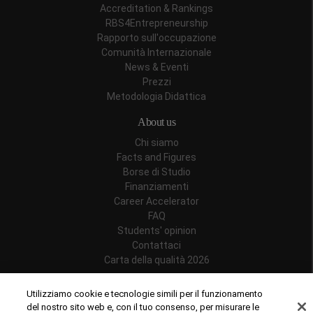
Accreditation & Rankings
RBS4Entrepreneurship
Rapporto sull'occupazione
Comunità Internazionale
News & Eventi
Prezzi
Metodologia Didattica
About us
Chi siamo
Facts and Figures
Borse di Studio
Finanziamenti
Career Accelerator
FAQ
Students' opinion
Contattaci
Carta della qualità 2026
Follow us
Utilizziamo cookie e tecnologie simili per il funzionamento
del nostro sito web e, con il tuo consenso, per misurare le