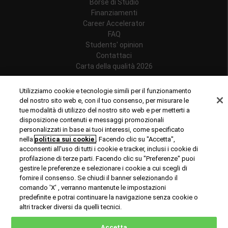
Borse di Studio
Finanziamenti
Career Accelerator
FAQ
Students' opinion
Contattaci
Carta della qualità 2026
Follow us
Utilizziamo cookie e tecnologie simili per il funzionamento
del nostro sito web e, con il tuo consenso, per misurare le
tue modalità di utilizzo del nostro sito web e per metterti a
disposizione contenuti e messaggi promozionali
personalizzati in base ai tuoi interessi, come specificato
Riconoscimenti
nella
politica sui cookie
. Facendo clic su "Accetta",
acconsenti all'uso di tutti i cookie e tracker, inclusi i cookie di
profilazione di terze parti. Facendo clic su "Preferenze" puoi
gestire le preferenze e selezionare i cookie a cui scegli di
fornire il consenso. Se chiudi il banner selezionando il
comando 'X' , verranno mantenute le impostazioni
predefinite e potrai continuare la navigazione senza cookie o
© Copyright 2024 Rome Business School
altri tracker diversi da quelli tecnici.
Office of Good Practice
Privacy Policy
Cookies Policy
Accetta