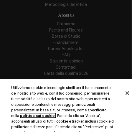
Metodologia Didattica
About us
Chi siamo
Facts and Figures
Borse di Studio
Finanziamenti
Career Accelerator
FAQ
Students' opinion
Contattaci
Carta della qualità 2026
Follow us
Utilizziamo cookie e tecnologie simili per il funzionamento
del nostro sito web e, con il tuo consenso, per misurare le
tue modalità di utilizzo del nostro sito web e per metterti a
disposizione contenuti e messaggi promozionali
personalizzati in base ai tuoi interessi, come specificato
Riconoscimenti
nella
politica sui cookie
. Facendo clic su "Accetta",
acconsenti all'uso di tutti i cookie e tracker, inclusi i cookie di
profilazione di terze parti. Facendo clic su "Preferenze" puoi