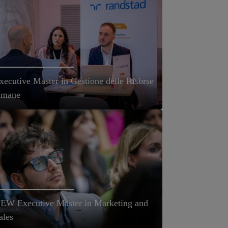
xecutive Master in Gestione delle Risorse
mane
EW Executive Master in Marketing and
ales