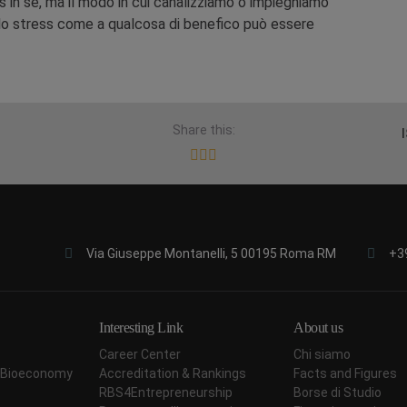
ess in sé, ma il modo in cui canalizziamo o impieghiamo
lo stress come a qualcosa di benefico può essere
Share this:
Via Giuseppe Montanelli, 5 00195 Roma RM
+3
Interesting Link
About us
Career Center
Chi siamo
ar Bioeconomy
Accreditation & Rankings
Facts and Figures
RBS4Entrepreneurship
Borse di Studio