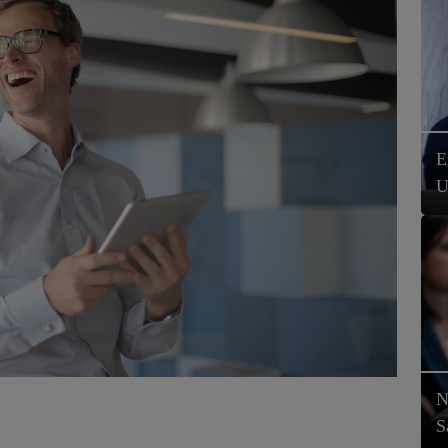
E
U
N
S