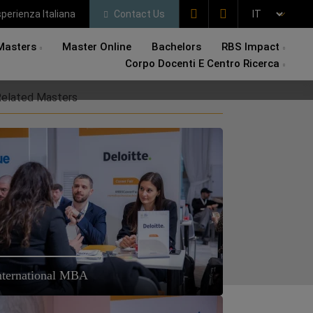
perienza Italiana
Contact Us
Masters
Master Online
Bachelors
RBS Impact
Corpo Docenti E Centro Ricerca
elated Masters
nternational MBA