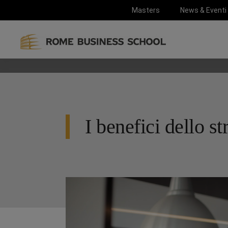
Masters
News & Eventi
I benefici dello st