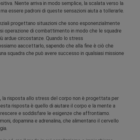
iva. Niente arriva in modo semplice, la scalata verso la
 ma essere padroni di queste sensazioni aiuta a tollerarle.
genziali progettano situazioni che sono esponenzialmente
iasi operazione di combattimento in modo che le squadre
 più ardue circostanze. Quando lo stress
ssiamo aaccettarlo, sapendo che alla fine è ciò che
una squadra che può avere successo in qualsiasi missione
la risposta allo stress del corpo non è progettata per
questa risposta è quello di aiutare il corpo e la mente a
 crescere e soddisfare le esigenze che affrontiamo.
moni, dopamina e adrenalina, che alimentano il cervello
gia.