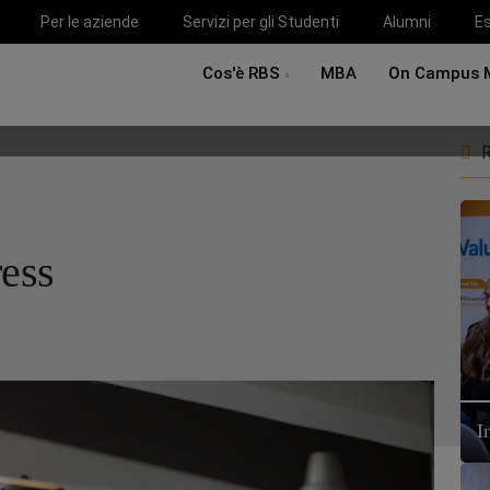
Per le aziende
Servizi per gli Studenti
Alumni
Es
Cos'è RBS
MBA
On Campus 
R
ress
I