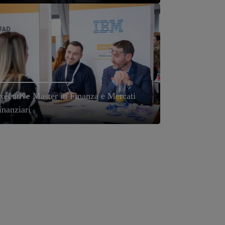
xecutive Master in Finanza e Mercati
inanziari