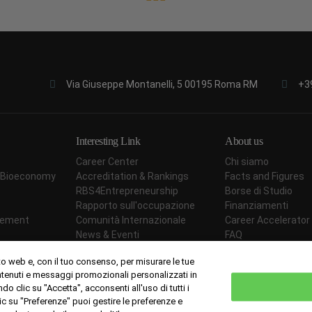
Via Giuseppe Montanelli, 5 00195 Roma RM
+3
Interesting Link
About us
Career Center
Chi siamo
ar Bioeconomy
Accreditation & Rankings
Facts and Figures
RBS4Entrepreneurship
Borse di Studio
Rapporto sull'occupazione
Finanziamenti
agement
Comunità Internazionale
Career Accelerator
News & Eventi
FAQ
Prezzi
Students' opinion
to web e, con il tuo consenso, per misurare le tue
Metodologia Didattica
Contattaci
ontenuti e messaggi promozionali personalizzati in
Carta della qualità
ndo clic su "Accetta", acconsenti all'uso di tutti i
lic su "Preferenze" puoi gestire le preferenze e