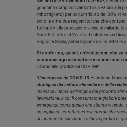
Nel settore vitivinicolo DOP IGP
, il Veneto
generano complessivamente un valore alla produ
imbottigliato) per un contributo del 38% al
sono le altre due regioni italiane che contano 
fatturato alla produzione vicino al miliardo di 
Nord-Est: oltre al Veneto, Friuli-Venezia Giuli
Segue la Sicilia, prima regione del Sud-Italia
Si conferma, quindi, un’evoluzione che va olt
economia agroalimentare in numerose zone
intorno alle produzioni DOP IGP.
“
L’emergenza da COVID-19
–
sostiene Mancini
strategica del settore alimentare e delle rela
inserisce il tema dell’origine del prodotto alim
lavorazione, a cui il consumatore globale pres
emergenza come quello che stiamo vivendo, g
ad applicare correttamente le norme che preved
di incorrere in sanzioni e relativa perdita di q