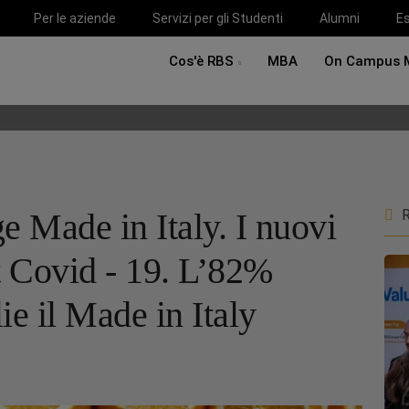
Per le aziende
Servizi per gli Studenti
Alumni
Es
Cos'è RBS
MBA
On Campus 
 Made in Italy. I nuovi
R
st Covid - 19. L’82%
lie il Made in Italy