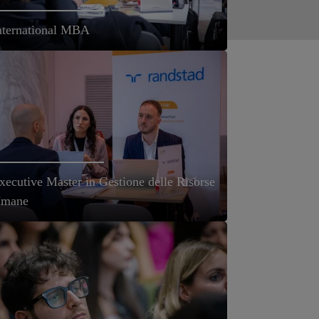
nternational MBA
xecutive Master in Gestione delle Risorse
mane