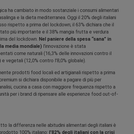
gica ha cambiato in modo sostanziale i consumi alimentari
asalinga e la dieta mediterranea. Oggi il 20% degli italiani
 rispetto a prima del lockdown; il 63% dichiara che il
ntato più importante e il 38% mangia frutta e verdura
rima del lockdown.
Nel paniere della spesa “sana” in
alla media mondiale)
l’innovazione è stata
ntati come naturali (16,3% delle innovazioni contro il
 e vegetali (12,0% contro l’8,0% globale).
ente prodotti food locali ed artigianali rispetto a prima
emium si dichiara disponibile a pagare di più per
a l’analisi, cucina a casa con maggiore frequenza rispetto a
ità per i brand di ripensare alle esperienze food out-of-
o la differenza nelle abitudini alimentari degli italiani è
 prodotto 100% italiano:
l’82% degli italiani con la crisi