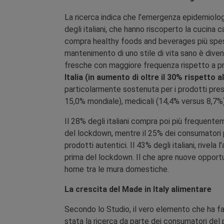
La ricerca indica che l’emergenza epidemiolo
degli italiani, che hanno riscoperto la cucina c
compra healthy foods and beverages più spesso
mantenimento di uno stile di vita sano è dive
fresche con maggiore frequenza rispetto a p
Italia (in aumento di oltre il 30% rispetto 
particolarmente sostenuta per i prodotti prese
15,0% mondiale), medicali (14,4% versus 8,7%)
Il 28% degli italiani compra poi più frequentem
del lockdown, mentre il 25% dei consumatori pr
prodotti autentici. Il 43% degli italiani, rivel
prima del lockdown. Il che apre nuove opportun
home tra le mura domestiche.
La crescita del Made in Italy alimentare
Secondo lo Studio, il vero elemento che ha fatt
stata la ricerca da parte dei consumatori del