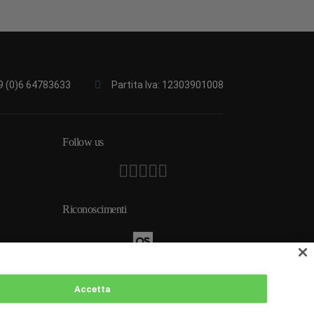
9 (0)6 64783633
Partita Iva: 12303901008
Follow us
Riconoscimenti
 2026
Accetta