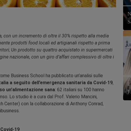
N
S
na, con un incremento di oltre il 30% rispetto alla media
nte prodotti food locali ed artigianali rispetto a prima
itori; Un prodotto su quattro acquistato in supermercati
igine nazionale, con un giro d’affari complessivo di oltre i
ome Business School ha pubblicato un’analisi sulle
alia a seguito dell’emergenza sanitaria da Covid-19
,
E
rso un’alimentazione sana
: 62 italiani su 100 hanno
F
nso. Lo studio è a cura dal Prof. Valerio Mancini,
 Center) con la collaborazione di Anthony Conrad,
ibusiness.
l Covid-19