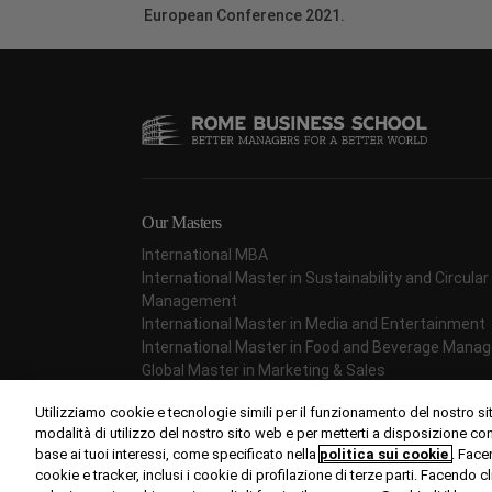
European Conference 2021.
Our Masters
International MBA
International Master in Sustainability and Circul
Management
International Master in Media and Entertainment
International Master in Food and Beverage Man
Global Master in Marketing & Sales
International Master in Project Management
Utilizziamo cookie e tecnologie simili per il funzionamento del nostro si
International Master in Fashion Management
modalità di utilizzo del nostro sito web e per metterti a disposizione c
base ai tuoi interessi, come specificato nella
politica sui cookie
. Face
cookie e tracker, inclusi i cookie di profilazione di terze parti. Facendo c