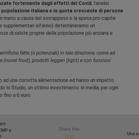
nzate fortemente dagli effetti del Covid
, l’analisi
 popolazione italiana e la quota crescente di persone
nni in meno a causa del sovrappeso e la spesa pro-capite
sse supplementari all’anno) determineranno un
nze di salute proprie della popolazione più anziana e
entifiche fatte (o potenziali) in tale direzione, come ad
(novel food), prodotti leggeri (light) e con funzioni
no ad una corretta alimentazione ed hanno un impatto
 lo Studio, un ottimo investimento: in media, per ogni
 fino a 6 euro.
ent
Share this:
SCMP e
Uno s
P