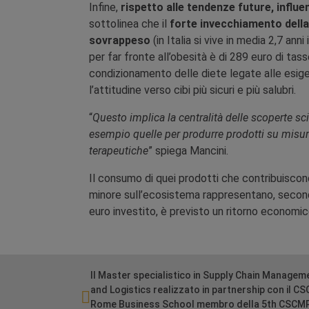
Infine,
rispetto alle tendenze future, influe
sottolinea che il
forte invecchiamento della
sovrappeso
(in Italia si vive in media 2,7 a
per far fronte all’obesità è di 289 euro di ta
condizionamento delle diete legate alle esige
l’attitudine verso cibi più sicuri e più salubri.
“
Questo implica la centralità delle scoperte sci
esempio quelle per produrre prodotti su misura 
terapeutiche
” spiega Mancini.
Il consumo di quei prodotti che contribuisco
minore sull’ecosistema rappresentano, secondo
euro investito, è previsto un ritorno economico
Il Master specialistico in Supply Chain Managem
and Logistics realizzato in partnership con il C
Rome Business School membro della 5th CSCM