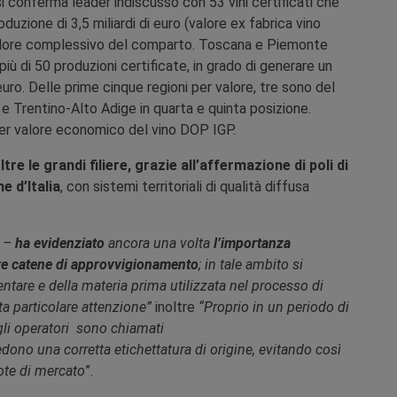
 si conferma leader indiscusso con 53 vini certificati che
zione di 3,5 miliardi di euro (valore ex fabrica vino
 valore complessivo del comparto. Toscana e Piemonte
più di 50 produzioni certificate, in grado di generare un
euro. Delle prime cinque regioni per valore, tre sono del
a e Trentino-Alto Adige in quarta e quinta posizione.
 per valore economico del vino DOP IGP.
re le grandi filiere, grazie all’affermazione di poli di
 d’Italia
, con sistemi territoriali di qualità diffusa
–
ha evidenziato
ancora una volta
l’importanza
tive catene di approvvigionamento
; in tale ambito si
entare e della materia prima utilizzata nel processo di
ta particolare attenzione”
inoltre
“Proprio in un periodo di
li operatori sono chiamati
ono una corretta etichettatura di origine, evitando così
uote di mercato
”.