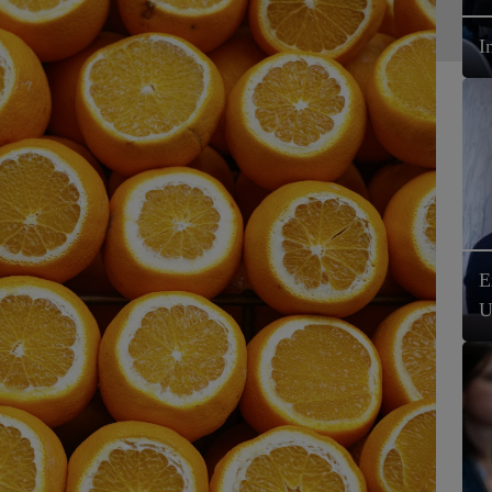
I
E
U