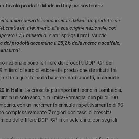
n tavola prodotti Made in Italy
per sostenere
rrello della spesa dei consumatori italiani: un prodotto su
’etichetta un riferimento alla sua origine nazionale, con
perare i 7,1 miliardi di euro
” spiega il prof. Valerio
ana dei prodotti accomuna il 25,2% della merce a scaffale,
o consumo
”.
orio nazionale sono le filiere dei prodotti DOP IGP dei
miliardi di euro di valore alla produzione distribuiti fra
ispetto a questo, sulla base dei dati raccolti
, si assiste
0 in Italia
. Le crescite più importanti sono in Lombardia,
uro in un solo anno, e in Emilia-Romagna, con più di 100
ampania, con un incremento annuale rispettivamente di 90
ontano complessivamente 7 regioni con tassi di crescita
mico delle filiere DOP IGP in un solo anno, con segnali