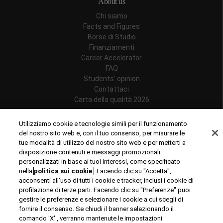
About us
Chi siamo
Facts and Figures
Borse di Studio
Finanziamenti
Career Accelerator
FAQ
Students' opinion
Contattaci
Carta della qualità 2026
Follow us
Utilizziamo cookie e tecnologie simili per il funzionamento
del nostro sito web e, con il tuo consenso, per misurare le
tue modalità di utilizzo del nostro sito web e per metterti a
disposizione contenuti e messaggi promozionali
personalizzati in base ai tuoi interessi, come specificato
Riconoscimenti
nella
politica sui cookie
. Facendo clic su "Accetta",
acconsenti all'uso di tutti i cookie e tracker, inclusi i cookie di
profilazione di terze parti. Facendo clic su "Preferenze" puoi
gestire le preferenze e selezionare i cookie a cui scegli di
fornire il consenso. Se chiudi il banner selezionando il
comando 'X' , verranno mantenute le impostazioni