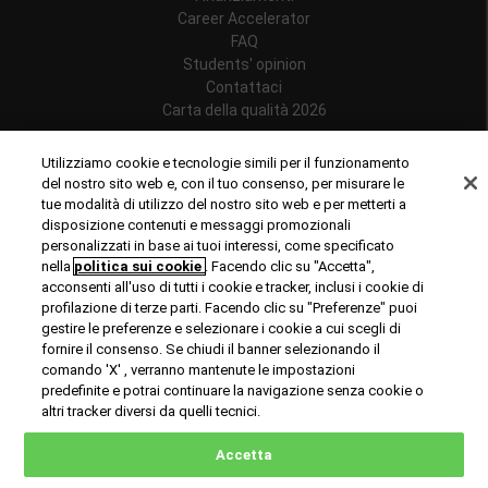
Career Accelerator
FAQ
Students' opinion
Contattaci
Carta della qualità 2026
Follow us
Utilizziamo cookie e tecnologie simili per il funzionamento
del nostro sito web e, con il tuo consenso, per misurare le
tue modalità di utilizzo del nostro sito web e per metterti a
disposizione contenuti e messaggi promozionali
personalizzati in base ai tuoi interessi, come specificato
Riconoscimenti
nella
politica sui cookie
. Facendo clic su "Accetta",
acconsenti all'uso di tutti i cookie e tracker, inclusi i cookie di
profilazione di terze parti. Facendo clic su "Preferenze" puoi
gestire le preferenze e selezionare i cookie a cui scegli di
fornire il consenso. Se chiudi il banner selezionando il
comando 'X' , verranno mantenute le impostazioni
predefinite e potrai continuare la navigazione senza cookie o
© Copyright 2024 Rome Business School
altri tracker diversi da quelli tecnici.
Office of Good Practice
Privacy Policy
Cookies Policy
Accetta