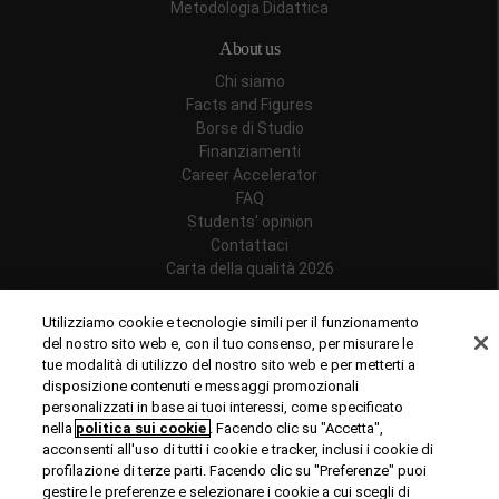
Metodologia Didattica
About us
Chi siamo
Facts and Figures
Borse di Studio
Finanziamenti
Career Accelerator
FAQ
Students' opinion
Contattaci
Carta della qualità 2026
Follow us
Utilizziamo cookie e tecnologie simili per il funzionamento
del nostro sito web e, con il tuo consenso, per misurare le
tue modalità di utilizzo del nostro sito web e per metterti a
disposizione contenuti e messaggi promozionali
personalizzati in base ai tuoi interessi, come specificato
Riconoscimenti
nella
politica sui cookie
. Facendo clic su "Accetta",
acconsenti all'uso di tutti i cookie e tracker, inclusi i cookie di
profilazione di terze parti. Facendo clic su "Preferenze" puoi
gestire le preferenze e selezionare i cookie a cui scegli di