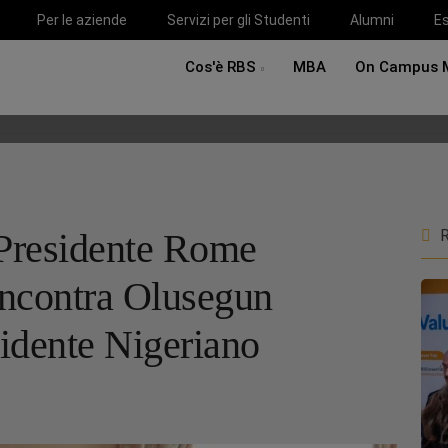
Per le aziende
Servizi per gli Studenti
Alumni
Es
Cos'è RBS
MBA
On Campus 
Presidente Rome
R
incontra Olusegun
idente Nigeriano