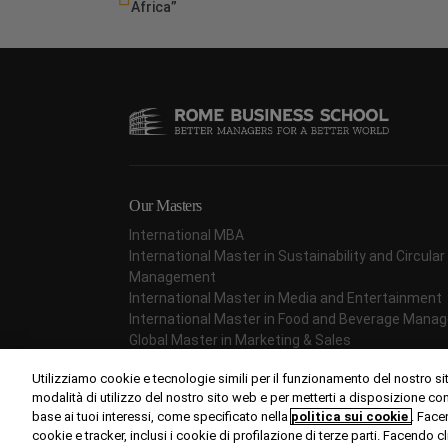
Africa”
Our Masters
International MBA
International Master in Sustainability and Circul
Management
International Master in Media and Entertainment
International Master in Food and Beverage Man
Global Master in Marketing & Sales
International Master in Project Management
Utilizziamo cookie e tecnologie simili per il funzionamento del nostro si
International Master in Fashion Management
modalità di utilizzo del nostro sito web e per metterti a disposizione c
base ai tuoi interessi, come specificato nella
politica sui cookie
. Face
cookie e tracker, inclusi i cookie di profilazione di terze parti. Facendo c