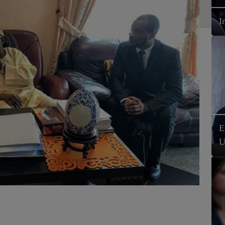
I
E
U