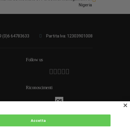
Nigeria
9 (0)6 64783633
Partita Iva: 12303901008
Follow us
Riconoscimenti
 2026
Accetta