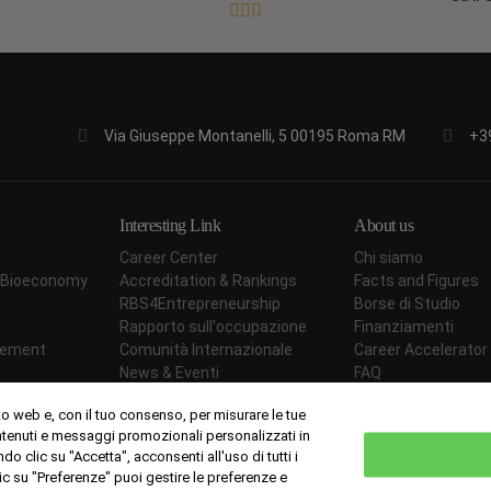
Via Giuseppe Montanelli, 5 00195 Roma RM
+3
Interesting Link
About us
Career Center
Chi siamo
ar Bioeconomy
Accreditation & Rankings
Facts and Figures
RBS4Entrepreneurship
Borse di Studio
Rapporto sull'occupazione
Finanziamenti
agement
Comunità Internazionale
Career Accelerator
News & Eventi
FAQ
Prezzi
Students' opinion
to web e, con il tuo consenso, per misurare le tue
Metodologia Didattica
Contattaci
ontenuti e messaggi promozionali personalizzati in
Carta della qualità
ndo clic su "Accetta", acconsenti all'uso di tutti i
lic su "Preferenze" puoi gestire le preferenze e