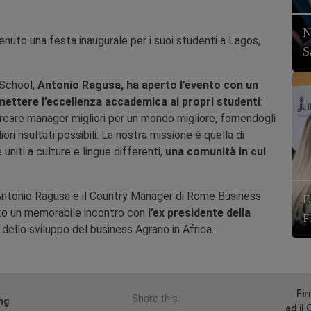
N
nuto una festa inaugurale per i suoi studenti a Lagos,
S
 School,
Antonio Ragusa, ha aperto l’evento con un
smettere l’eccellenza accademica ai propri studenti
:
reare manager migliori per un mondo migliore, fornendogli
i risultati possibili. La nostra missione è quella di
uniti a culture e lingue differenti,
una comunità in cui
a, Antonio Ragusa e il Country Manager di Rome Business
E
to un memorabile incontro con
l’ex presidente della
F
 dello sviluppo del business Agrario in Africa.
Fi
Share this:
ing
ed il