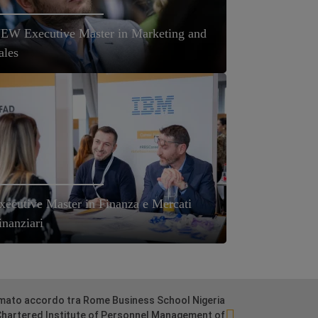
EW Executive Master in Marketing and
ales
xecutive Master in Finanza e Mercati
inanziari
rmato accordo tra Rome Business School Nigeria
 Chartered Institute of Personnel Management of