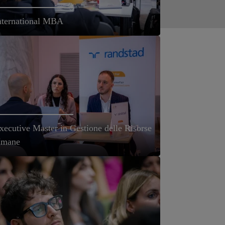
nternational MBA
xecutive Master in Gestione delle Risorse
mane