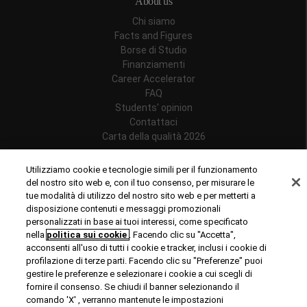
About us
Chi siamo
Facts and Figures
Borse di Studio
Finanziamenti
Career Accelerator
FAQ
Students' opinion
Contattaci
Carta della qualità 2026
Follow us
Utilizziamo cookie e tecnologie simili per il funzionamento
del nostro sito web e, con il tuo consenso, per misurare le
tue modalità di utilizzo del nostro sito web e per metterti a
disposizione contenuti e messaggi promozionali
personalizzati in base ai tuoi interessi, come specificato
Riconoscimenti
nella
politica sui cookie
. Facendo clic su "Accetta",
acconsenti all'uso di tutti i cookie e tracker, inclusi i cookie di
profilazione di terze parti. Facendo clic su "Preferenze" puoi
gestire le preferenze e selezionare i cookie a cui scegli di
fornire il consenso. Se chiudi il banner selezionando il
comando 'X' , verranno mantenute le impostazioni