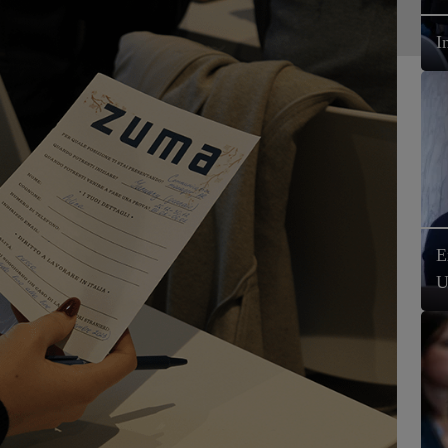
I
E
U