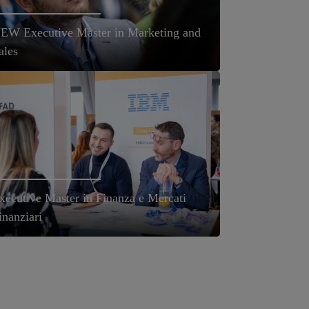
EW Executive Master in Marketing and
ales
xecutive Master in Finanza e Mercati
inanziari