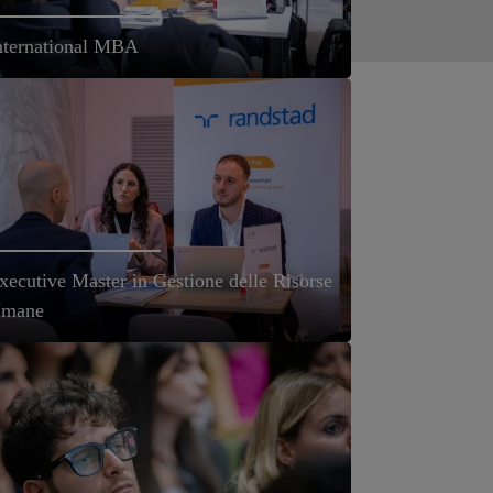
nternational MBA
xecutive Master in Gestione delle Risorse
mane