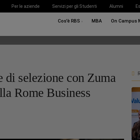
Per le aziende
Servizi per gli Studenti
Alumni
Es
Cos'è RBS
MBA
On Campus 
e di selezione con Zuma
R
della Rome Business