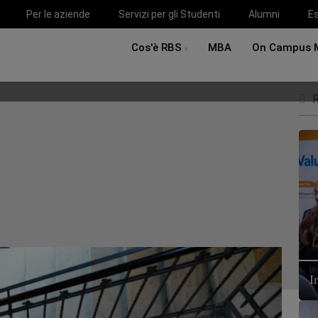
Per le aziende
Servizi per gli Studenti
Alumni
Es
Cos'è RBS
MBA
On Campus 
R
I