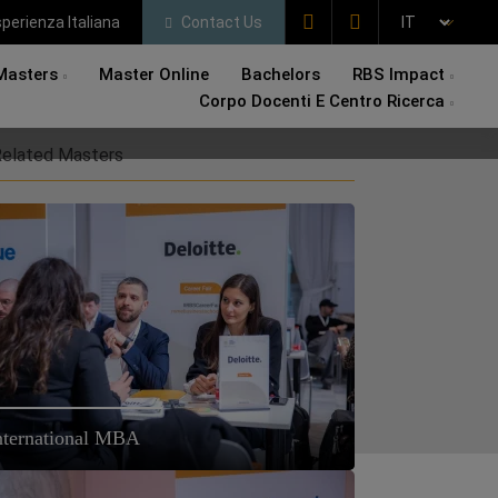
perienza Italiana
Contact Us
Masters
Master Online
Bachelors
RBS Impact
Corpo Docenti E Centro Ricerca
elated Masters
nternational MBA