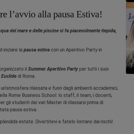
e l’avvio alla pausa Estiva!
cqua del mare e delle piscine si fa piacevolmente tiepida,
 iniziare la
pausa estiva
con un Aperitivo Party in
E
F
organizzato il
Summer Aperitivo Party
per tutti i suoi
 Euclide
di Roma.
n un’atmosfera rilassata e fuori dagli ambienti accademici,
 della Rome Business School: lo staff, il team, i docenti,
r gli studenti dei vari Master di rilassarsi prima di
itata pausa estiva.
endida estate. Divertitevi e fatelo lontano dai rischi!