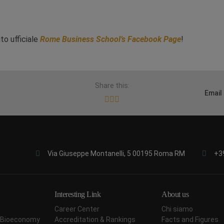
ito ufficiale
Rome Business School’s Facebook Page
!
Share this:
Email
Via Giuseppe Montanelli, 5 00195 Roma RM
+3
Interesting Link
About us
Career Center
Chi siamo
ar Bioeconomy
Accreditation & Rankings
Facts and Figures