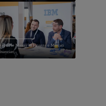
xecutive Master in Finanza e Mercati
inanziari