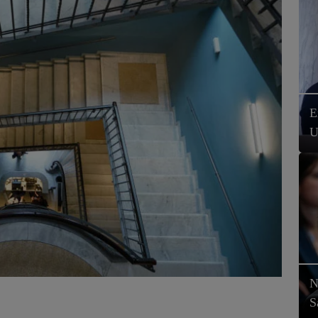
E
U
N
S