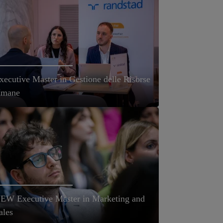
xecutive Master in Gestione delle Risorse
mane
EW Executive Master in Marketing and
ales