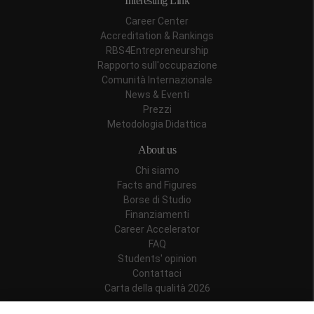
Interesting Link
Career Center
Accreditation & Rankings
RBS4Entrepreneurship
Rapporto sull'occupazione
Comunità Internazionale
News & Eventi
Prezzi
Metodologia Didattica
About us
Chi siamo
Facts and Figures
Borse di Studio
Finanziamenti
Career Accelerator
FAQ
Students' opinion
Contattaci
Carta della qualità 2026
Follow us