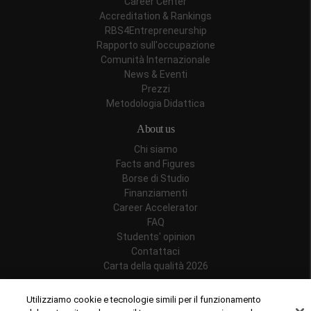
Career Center
Accreditation & Rankings
RBS4Entrepreneurship
Rapporto sull'occupazione
Comunità Internazionale
News & Eventi
Prezzi
Metodologia Didattica
About us
Chi siamo
Facts and Figures
Borse di Studio
Finanziamenti
Career Accelerator
FAQ
Students' opinion
Contattaci
Carta della qualità 2026
Follow us
Utilizziamo cookie e tecnologie simili per il funzionamento