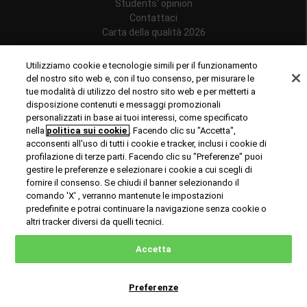
Students' opinion
Contattaci
Carta della qualità 2026
Follow us
Utilizziamo cookie e tecnologie simili per il funzionamento
del nostro sito web e, con il tuo consenso, per misurare le
tue modalità di utilizzo del nostro sito web e per metterti a
disposizione contenuti e messaggi promozionali
personalizzati in base ai tuoi interessi, come specificato
Riconoscimenti
nella
politica sui cookie
. Facendo clic su "Accetta",
acconsenti all'uso di tutti i cookie e tracker, inclusi i cookie di
profilazione di terze parti. Facendo clic su "Preferenze" puoi
gestire le preferenze e selezionare i cookie a cui scegli di
fornire il consenso. Se chiudi il banner selezionando il
comando 'X' , verranno mantenute le impostazioni
predefinite e potrai continuare la navigazione senza cookie o
© Copyright 2024 Rome Business School
altri tracker diversi da quelli tecnici.
Office of Good Practice
Privacy Policy
Cookies Policy
Accetta
Preferenze
Richiedi informazioni