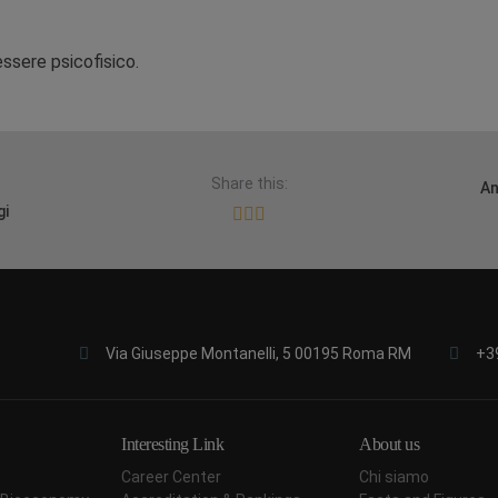
essere psicofisico.
Share this:
An
gi
Via Giuseppe Montanelli, 5 00195 Roma RM
+3
Interesting Link
About us
Career Center
Chi siamo