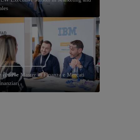
ales
xecutive Master in Finanza e Mercati
inanziari