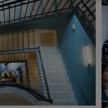
E
U
N