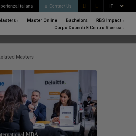
perienza Italiana
Contact Us
Masters
Master Online
Bachelors
RBS Impact
Corpo Docenti E Centro Ricerca
elated Masters
nternational MBA