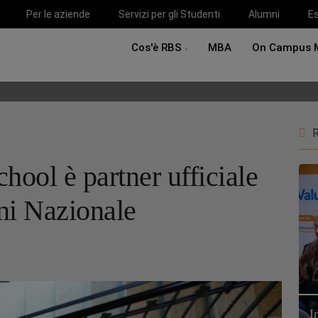
Per le aziende
Servizi per gli Studenti
Alumni
Es
Cos'è RBS
MBA
On Campus 
R
ool è partner ufficiale
ni Nazionale
I