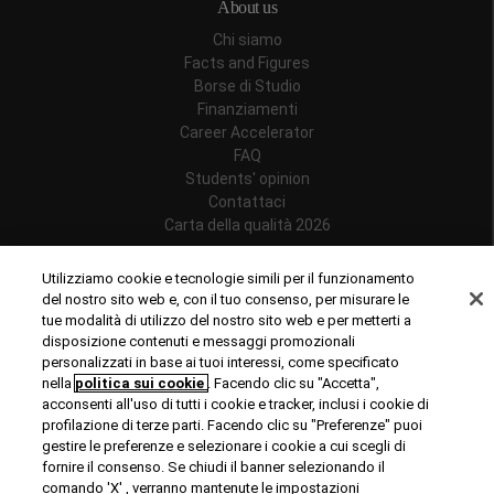
About us
Chi siamo
Facts and Figures
Borse di Studio
Finanziamenti
Career Accelerator
FAQ
Students' opinion
Contattaci
Carta della qualità 2026
Follow us
Utilizziamo cookie e tecnologie simili per il funzionamento
del nostro sito web e, con il tuo consenso, per misurare le
tue modalità di utilizzo del nostro sito web e per metterti a
disposizione contenuti e messaggi promozionali
personalizzati in base ai tuoi interessi, come specificato
Riconoscimenti
nella
politica sui cookie
. Facendo clic su "Accetta",
acconsenti all'uso di tutti i cookie e tracker, inclusi i cookie di
profilazione di terze parti. Facendo clic su "Preferenze" puoi
gestire le preferenze e selezionare i cookie a cui scegli di
fornire il consenso. Se chiudi il banner selezionando il
comando 'X' , verranno mantenute le impostazioni