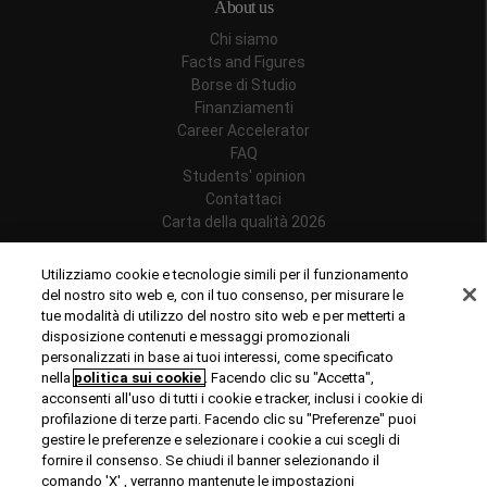
About us
Chi siamo
Facts and Figures
Borse di Studio
Finanziamenti
Career Accelerator
FAQ
Students' opinion
Contattaci
Carta della qualità 2026
Follow us
Utilizziamo cookie e tecnologie simili per il funzionamento
del nostro sito web e, con il tuo consenso, per misurare le
tue modalità di utilizzo del nostro sito web e per metterti a
disposizione contenuti e messaggi promozionali
personalizzati in base ai tuoi interessi, come specificato
Riconoscimenti
nella
politica sui cookie
. Facendo clic su "Accetta",
acconsenti all'uso di tutti i cookie e tracker, inclusi i cookie di
profilazione di terze parti. Facendo clic su "Preferenze" puoi
gestire le preferenze e selezionare i cookie a cui scegli di
fornire il consenso. Se chiudi il banner selezionando il
comando 'X' , verranno mantenute le impostazioni