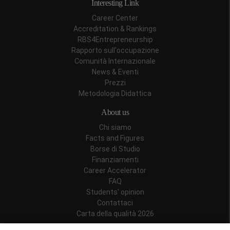
Interesting Link
Career Center
Accreditation & Rankings
RBS4Entrepreneurship
Rapporto sull'occupazione
Comunità Internazionale
News & Eventi
Prezzi
Metodologia Didattica
About us
Chi siamo
Facts and Figures
Borse di Studio
Finanziamenti
Career Accelerator
FAQ
Students' opinion
Contattaci
Carta della qualità 2026