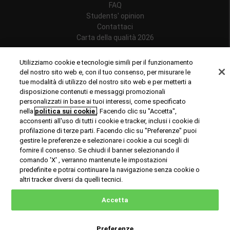
FAQ
Students' opinion
Contattaci
Carta della qualità 2026
Follow us
Utilizziamo cookie e tecnologie simili per il funzionamento
del nostro sito web e, con il tuo consenso, per misurare le
tue modalità di utilizzo del nostro sito web e per metterti a
disposizione contenuti e messaggi promozionali
personalizzati in base ai tuoi interessi, come specificato
Riconoscimenti
nella
politica sui cookie
. Facendo clic su "Accetta",
acconsenti all'uso di tutti i cookie e tracker, inclusi i cookie di
profilazione di terze parti. Facendo clic su "Preferenze" puoi
gestire le preferenze e selezionare i cookie a cui scegli di
fornire il consenso. Se chiudi il banner selezionando il
comando 'X' , verranno mantenute le impostazioni
predefinite e potrai continuare la navigazione senza cookie o
© Copyright 2024 Rome Business School
altri tracker diversi da quelli tecnici.
Office of Good Practice
Privacy Policy
Cookies Policy
Accetta
Preferenze