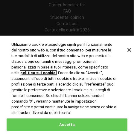
Career Accelerator
FAQ
Students' opinion
Contattaci
Carta della qualità 2026
Follow us
Utilizziamo cookie e tecnologie simili per il funzionamento
del nostro sito web e, con il tuo consenso, per misurare le
tue modalità di utilizzo del nostro sito web e per metterti a
disposizione contenuti e messaggi promozionali
personalizzati in base ai tuoi interessi, come specificato
Riconoscimenti
nella
politica sui cookie
. Facendo clic su "Accetta",
acconsenti all'uso di tutti i cookie e tracker, inclusi i cookie di
profilazione di terze parti. Facendo clic su "Preferenze" puoi
gestire le preferenze e selezionare i cookie a cui scegli di
fornire il consenso. Se chiudi il banner selezionando il
comando 'X' , verranno mantenute le impostazioni
predefinite e potrai continuare la navigazione senza cookie o
© Copyright 2024 Rome Business School
altri tracker diversi da quelli tecnici.
Office of Good Practice
Privacy Policy
Cookies Policy
Accetta