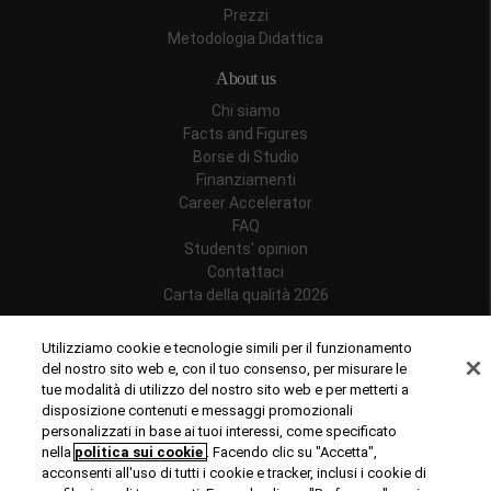
Prezzi
Metodologia Didattica
About us
Chi siamo
Facts and Figures
Borse di Studio
Finanziamenti
Career Accelerator
FAQ
Students' opinion
Contattaci
Carta della qualità 2026
Follow us
Utilizziamo cookie e tecnologie simili per il funzionamento
del nostro sito web e, con il tuo consenso, per misurare le
tue modalità di utilizzo del nostro sito web e per metterti a
disposizione contenuti e messaggi promozionali
personalizzati in base ai tuoi interessi, come specificato
Riconoscimenti
nella
politica sui cookie
. Facendo clic su "Accetta",
acconsenti all'uso di tutti i cookie e tracker, inclusi i cookie di