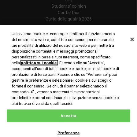
Students' opinion
Contattaci
Carta della qualità 2026
Follow us
Utilizziamo cookie e tecnologie simili per il funzionamento
del nostro sito web e, con il tuo consenso, per misurare le
tue modalità di utilizzo del nostro sito web e per metterti a
disposizione contenuti e messaggi promozionali
personalizzati in base ai tuoi interessi, come specificato
Riconoscimenti
nella
politica sui cookie
. Facendo clic su "Accetta",
acconsenti all'uso di tutti i cookie e tracker, inclusi i cookie di
profilazione di terze parti. Facendo clic su "Preferenze" puoi
gestire le preferenze e selezionare i cookie a cui scegli di
fornire il consenso. Se chiudi il banner selezionando il
comando 'X' , verranno mantenute le impostazioni
predefinite e potrai continuare la navigazione senza cookie o
© Copyright 2024 Rome Business School
altri tracker diversi da quelli tecnici.
Office of Good Practice
Privacy Policy
Cookies Policy
Accetta
Preferenze
Richiedi informazioni