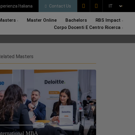
perienza Italiana
Contact Us
Masters
Master Online
Bachelors
RBS Impact
Corpo Docenti E Centro Ricerca
elated Masters
nternational MBA