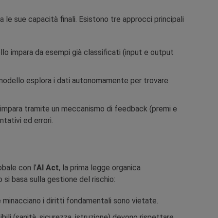
 le sue capacità finali. Esistono tre approcci principali
llo impara da esempi già classificati (input e output
modello esplora i dati autonomamente per trovare
 impara tramite un meccanismo di feedback (premi e
tativi ed errori.
bale con l’
AI Act
, la prima legge organica
o si basa sulla gestione del rischio:
 minacciano i diritti fondamentali sono vietate.
ibili (sanità, sicurezza, istruzione) devono rispettare