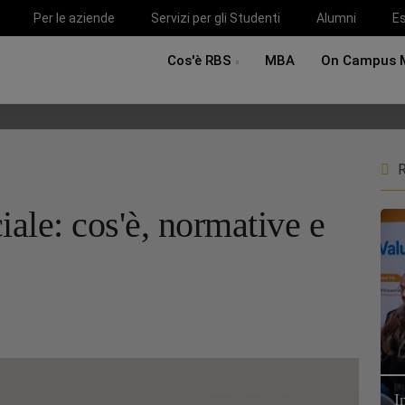
Per le aziende
Servizi per gli Studenti
Alumni
Es
Cos'è RBS
MBA
On Campus 
R
ciale: cos'è, normative e
I