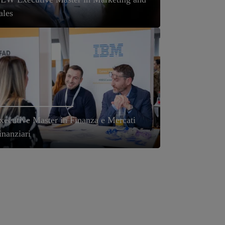
ales
xecutive Master in Finanza e Mercati
inanziari