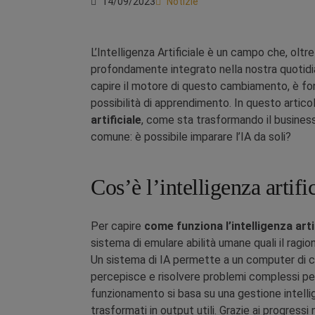
14/09/2023
Notizie
L’Intelligenza Artificiale è un campo che, oltr
profondamente integrato nella nostra quotidian
capire il motore di questo cambiamento, è f
possibilità di apprendimento. In questo artic
artificiale
, come sta trasformando il busine
comune: è possibile imparare l’IA da soli?
Cos’è l’intelligenza artif
Per capire
come funziona l’intelligenza arti
sistema di emulare abilità umane quali il ragio
Un sistema di IA permette a un computer di c
percepisce e risolvere problemi complessi per
funzionamento si basa su una gestione intellig
trasformati in output utili. Grazie ai progressi 