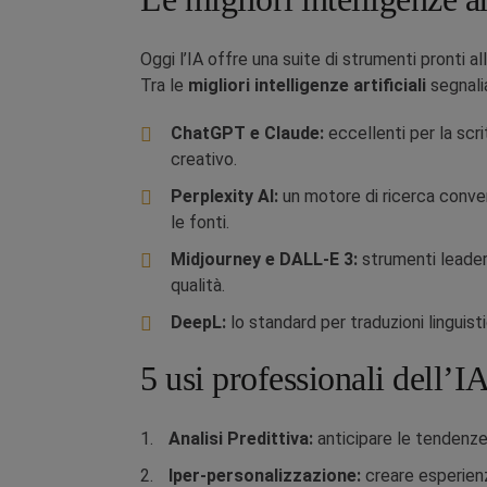
Oggi l’IA offre una suite di strumenti pronti al
Tra le
migliori intelligenze artificiali
segnali
ChatGPT e Claude:
eccellenti per la scrit
creativo.
Perplexity AI:
un motore di ricerca conve
le fonti.
Midjourney e DALL-E 3:
strumenti leader 
qualità.
DeepL:
lo standard per traduzioni lingui
5 usi professionali dell’IA
Analisi Predittiva:
anticipare le tendenze
Iper-personalizzazione:
creare esperienz