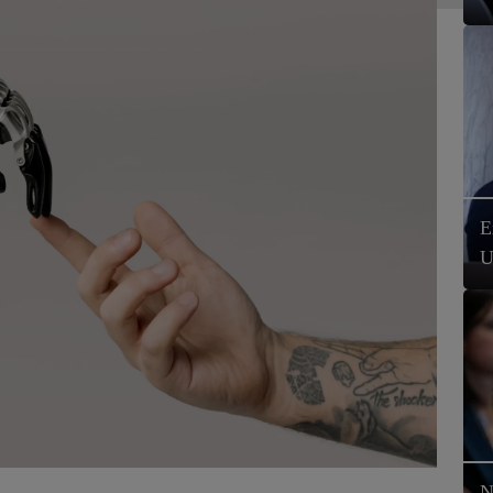
E
U
N