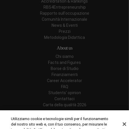
Accreditation & Rankings
RBS4Entrepreneurship
Rapporto sull'occupazione
Comunità Internazionale
News & Eventi
Prezzi
Metodologia Didattica
About us
Chi siamo
Facts and Figures
Borse di Studio
Finanziamenti
Career Accelerator
FAQ
Students' opinion
Contattaci
Carta della qualità 2026
Follow us
Utilizziamo cookie e tecnologie simili per il funzionamento
del nostro sito web e, con il tuo consenso, per misurare le