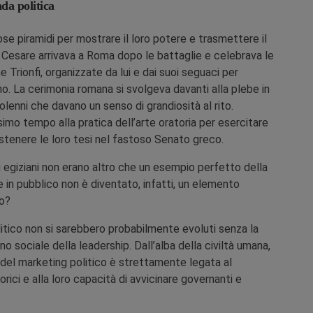
da politica
ose piramidi per mostrare il loro potere e trasmettere il
io Cesare arrivava a Roma dopo le battaglie e celebrava le
e Trionfi, organizzate da lui e dai suoi seguaci per
o. La cerimonia romana si svolgeva davanti alla plebe in
lenni che davano un senso di grandiosità al rito.
ssimo tempo alla pratica dell’arte oratoria per esercitare
 sostenere le loro tesi nel fastoso Senato greco.
ci egiziani non erano altro che un esempio perfetto della
e in pubblico non è diventato, infatti, un elemento
co?
litico non si sarebbero probabilmente evoluti senza la
o sociale della leadership. Dall’alba della civiltà umana,
i, del marketing politico è strettamente legata al
orici e alla loro capacità di avvicinare governanti e