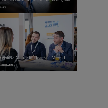
ales
xecutive Master in Finanza e Mercati
inanziari