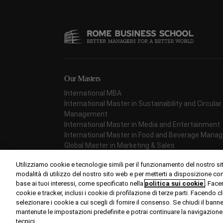
Our Masters
International MBA
International Master in Sustainability and Circul
Management
International Master in Media and Entertainment
International Master in Food and Beverage Man
Global Master in Marketing & Sales
International Master in Project Management
Utilizziamo cookie e tecnologie simili per il funzionamento del nostro si
International Master in Fashion Management
modalità di utilizzo del nostro sito web e per metterti a disposizione c
base ai tuoi interessi, come specificato nella
politica sui cookie
. Face
cookie e tracker, inclusi i cookie di profilazione di terze parti. Facendo c
selezionare i cookie a cui scegli di fornire il consenso. Se chiudi il ban
mantenute le impostazioni predefinite e potrai continuare la navigazione s
© Copyright 2024 Rome Business School
tecnici.