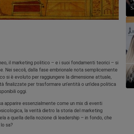
S
il marketing politico – e i suoi fondamenti teorici – si
he. Nei secoli, dalla fase embrionale nota semplicemente
E
co si è evoluto per raggiungere la dimensione attuale,
F
à finalizzate per trasformare un’entità o un’idea politica
ponibili oggi.
ossa apparire essenzialmente come un mix di eventi
icologica, la verità dietro la storia del marketing
ela a quella della nozione di leadership – in fondo, che
lo sa?