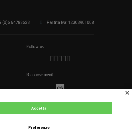
9 (0)6 64783633
Partita Iva: 12303901008
Follow us
Riconoscimenti
 2026
Accetta
Preferenze
e of Good Practice
Privacy Policy
Cookies Policy