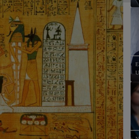
E
U
N