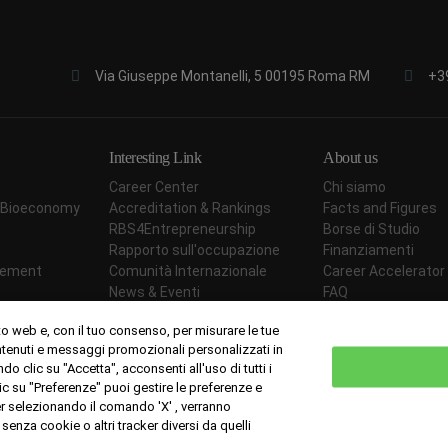
Via Giuseppe Montanelli, 5 00195 Roma RM
+3
Interesting Link
About us
Career Center
Chi siamo
ar Bioeconomy
Accreditation & Rankings
Facts and Figures
RBS4Entrepreneurship
Borse di Studio
Rapporto sull'occupazione
Finanziamenti
agement
Comunità Internazionale
Career Accelerator
News & Eventi
FAQ
Prezzi
Students' opinion
to web e, con il tuo consenso, per misurare le tue
Metodologia Didattica
Contattaci
ontenuti e messaggi promozionali personalizzati in
Carta della qualità
ndo clic su "Accetta", acconsenti all'uso di tutti i
lic su "Preferenze" puoi gestire le preferenze e
ner selezionando il comando 'X' , verranno
enza cookie o altri tracker diversi da quelli
Offic