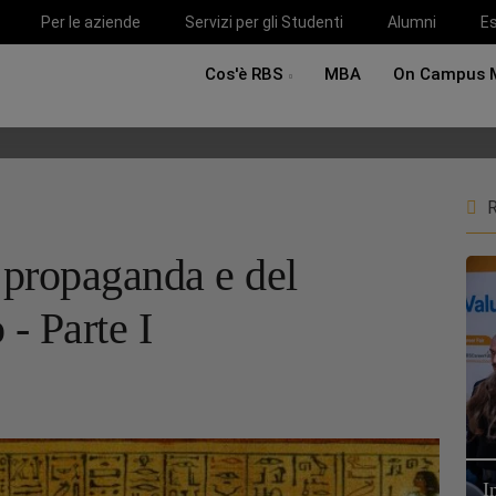
Per le aziende
Servizi per gli Studenti
Alumni
Es
Cos'è RBS
MBA
On Campus 
R
a propaganda e del
 - Parte I
I