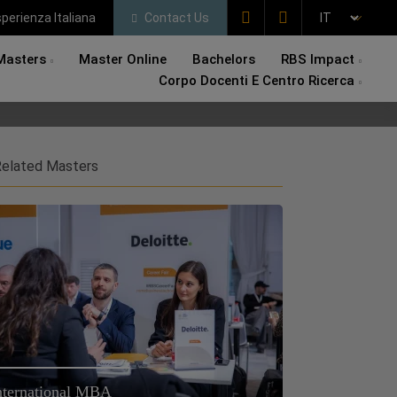
perienza Italiana
Contact Us
Masters
Master Online
Bachelors
RBS Impact
Corpo Docenti E Centro Ricerca
elated Masters
nternational MBA