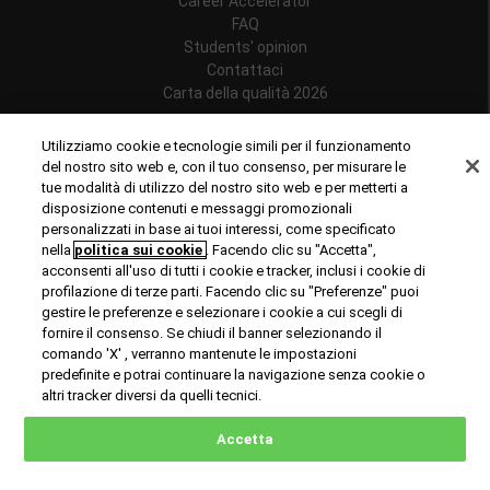
Career Accelerator
FAQ
Students' opinion
Contattaci
Carta della qualità 2026
Follow us
Utilizziamo cookie e tecnologie simili per il funzionamento
del nostro sito web e, con il tuo consenso, per misurare le
tue modalità di utilizzo del nostro sito web e per metterti a
disposizione contenuti e messaggi promozionali
personalizzati in base ai tuoi interessi, come specificato
Riconoscimenti
nella
politica sui cookie
. Facendo clic su "Accetta",
acconsenti all'uso di tutti i cookie e tracker, inclusi i cookie di
profilazione di terze parti. Facendo clic su "Preferenze" puoi
gestire le preferenze e selezionare i cookie a cui scegli di
fornire il consenso. Se chiudi il banner selezionando il
comando 'X' , verranno mantenute le impostazioni
predefinite e potrai continuare la navigazione senza cookie o
© Copyright 2024 Rome Business School
altri tracker diversi da quelli tecnici.
Office of Good Practice
Privacy Policy
Cookies Policy
Accetta