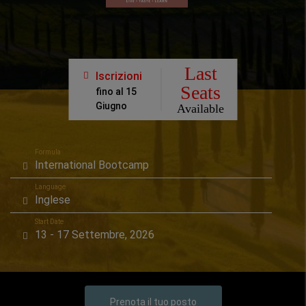
Last
Iscrizioni
Seats
fino al 15
Giugno
Available
Formula
International Bootcamp
Language
Inglese
Start Date
13 - 17 Settembre, 2026
Prenota il tuo posto