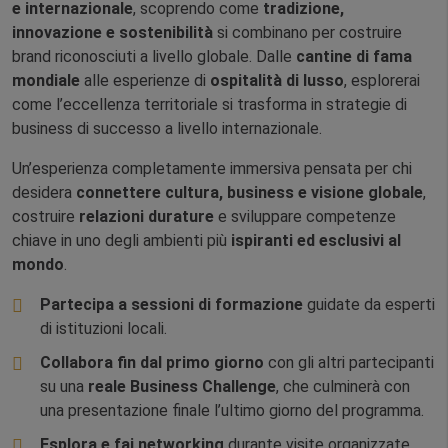
e internazionale
, scoprendo come
tradizione,
innovazione e sostenibilità
si combinano per costruire
brand riconosciuti a livello globale. Dalle
cantine di fama
mondiale
alle esperienze di
ospitalità di lusso
, esplorerai
come l’eccellenza territoriale si trasforma in strategie di
business di successo a livello internazionale.
Un’esperienza completamente immersiva pensata per chi
desidera
connettere cultura, business e visione globale
,
costruire
relazioni durature
e sviluppare competenze
chiave in uno degli ambienti più
ispiranti ed esclusivi al
mondo
.
Partecipa a sessioni di formazione
guidate da esperti
di istituzioni locali.
Collabora fin dal primo giorno
con gli altri partecipanti
su una
reale Business Challenge
, che culminerà con
una presentazione finale l’ultimo giorno del programma.
Esplora e fai networking
durante visite organizzate