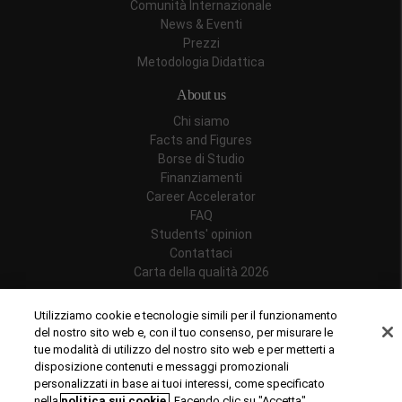
Comunità Internazionale
News & Eventi
Prezzi
Metodologia Didattica
About us
Chi siamo
Facts and Figures
Borse di Studio
Finanziamenti
Career Accelerator
FAQ
Students' opinion
Contattaci
Carta della qualità 2026
Follow us
Utilizziamo cookie e tecnologie simili per il funzionamento
del nostro sito web e, con il tuo consenso, per misurare le
tue modalità di utilizzo del nostro sito web e per metterti a
disposizione contenuti e messaggi promozionali
personalizzati in base ai tuoi interessi, come specificato
Riconoscimenti
nella
politica sui cookie
. Facendo clic su "Accetta",