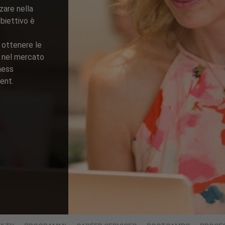
zare nella
obiettivo è
 ottenere le
 nel mercato
ness
ent.