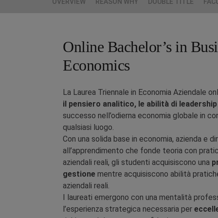
OVERVIEW
REASON WHY
DOUBLE TITLE
FAC
Online Bachelor’s in Bus
Economics
La Laurea Triennale in Economia Aziendale on
il pensiero analitico, le abilità di leadersh
successo nell’odierna economia globale in conti
qualsiasi luogo.
Con una solida base in economia, azienda e d
all’apprendimento che fonde teoria con pratica
aziendali reali, gli studenti acquisiscono una
p
gestione
mentre acquisiscono abilità pratiche
aziendali reali.
I laureati emergono con una mentalità professi
l’esperienza strategica necessaria per
eccell