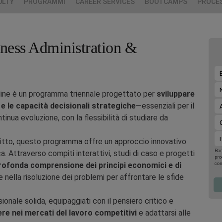
ULTY
PROGRAMMI
CAREER SERVICES
BOOTCAMPS
PROCES
iness Administration &
line è un programma triennale progettato per
sviluppare
ip e le capacità decisionali strategiche
—essenziali per il
nua evoluzione, con la flessibilità di studiare da
iritto, questo programma offre un approccio innovativo
Rom
. Attraverso compiti interattivi, studi di caso e progetti
pro
rofonda comprensione dei principi economici e di
con
upc
 nella risoluzione dei problemi per affrontare le sfide
the
por
001
you
onale solida, equipaggiati con il pensiero critico e
Pro
Pol
ere nei mercati del lavoro competitivi
e adattarsi alle