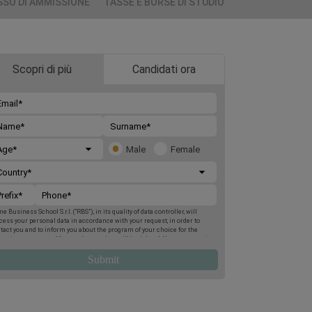
SO DI AMMISSIONE
TASSE E BORSE DI STUDIO
Scopri di più
Candidati ora
Male
Female
e Business School S.r.l. (“RBS”), in its quality of data controller, will
cess your personal data in accordance with your request, in order to
tact you and to inform you about the program of your choice for the
oming two terms. Afterwards, your data will be deleted. You may exercise
 rights of access, deletion, rectification, opposition, limitation and
tability, by post to Rome Business School, Via Giuseppe Montanelli 5,
95, Rome, or by email to
gdpr@romebusinessschool.com
. We also inform
 that you may lodge a complaint at any time with the Italian Data
tection Authority. For more information, please refer to the
Privacy
icy
.