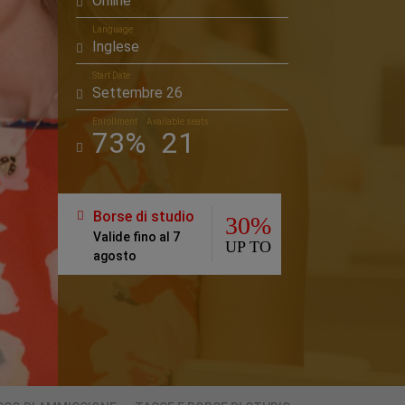
Online
Language
Inglese
Start Date
Settembre 26
Enrollment
Available seats
73%
21
Borse di studio
30%
Valide fino al 7
UP TO
agosto