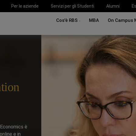
Per le aziende
Servizi per gli Studenti
Alumni
Es
Cos'è RBS
MBA
On Campus 
tion
& Economics è
nline e in